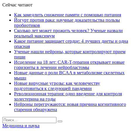
Сейчас читают
Как замедлить снижение памяти с помощью питания
Йогурт против рака: научные доказательства пользы
пробиотиков
Сколько лет может прожить человек? Ученые назвали
реальный максимум
Какое питание защищает сердце: 4 лучших диеты и одна
опасная
Ученые нашли нейроны, которые контролируют прием
пищи
Исцеление на 18 лет: CAR-T-терапия открывает новые
горизонты в лечении нейробластомы
Новые данные о роли BCAA в метаболизме скелетных
мышц
Новые вирусные угрозы: как человечеству
подготовиться к следующей пандемии
Революционная терапия: одно введение для контроля
холестерина на годы
Нейроны перегружаются: новая причина когнитивного
старения обнаружена
Медицина и наука