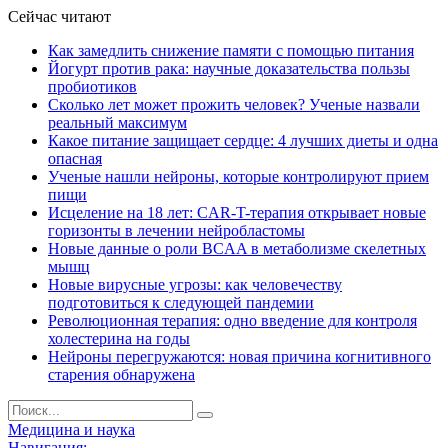
Сейчас читают
Как замедлить снижение памяти с помощью питания
Йогурт против рака: научные доказательства пользы
пробиотиков
Сколько лет может прожить человек? Ученые назвали
реальный максимум
Какое питание защищает сердце: 4 лучших диеты и одна
опасная
Ученые нашли нейроны, которые контролируют прием
пищи
Исцеление на 18 лет: CAR-T-терапия открывает новые
горизонты в лечении нейробластомы
Новые данные о роли BCAA в метаболизме скелетных
мышц
Новые вирусные угрозы: как человечеству
подготовиться к следующей пандемии
Революционная терапия: одно введение для контроля
холестерина на годы
Нейроны перегружаются: новая причина когнитивного
старения обнаружена
Медицина и наука
Навигация: