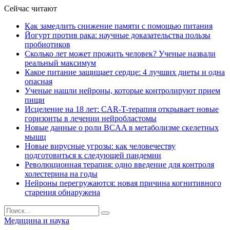
Сейчас читают
Как замедлить снижение памяти с помощью питания
Йогурт против рака: научные доказательства пользы
пробиотиков
Сколько лет может прожить человек? Ученые назвали
реальный максимум
Какое питание защищает сердце: 4 лучших диеты и одна
опасная
Ученые нашли нейроны, которые контролируют прием
пищи
Исцеление на 18 лет: CAR-T-терапия открывает новые
горизонты в лечении нейробластомы
Новые данные о роли BCAA в метаболизме скелетных
мышц
Новые вирусные угрозы: как человечеству
подготовиться к следующей пандемии
Революционная терапия: одно введение для контроля
холестерина на годы
Нейроны перегружаются: новая причина когнитивного
старения обнаружена
Медицина и наука