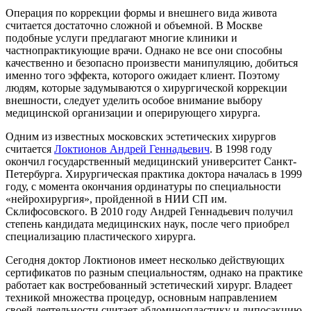
Операция по коррекции формы и внешнего вида живота
считается достаточно сложной и объемной. В Москве
подобные услуги предлагают многие клиники и
частнопрактикующие врачи. Однако не все они способны
качественно и безопасно произвести манипуляцию, добиться
именно того эффекта, которого ожидает клиент. Поэтому
людям, которые задумываются о хирургической коррекции
внешности, следует уделить особое внимание выбору
медицинской организации и оперирующего хирурга.
Одним из известных московских эстетических хирургов
считается
Локтионов Андрей Геннадьевич
. В 1998 году
окончил государственный медицинский университет Санкт-
Петербурга. Хирургическая практика доктора началась в 1999
году, с момента окончания ординатуры по специальности
«нейрохирургия», пройденной в НИИ СП им.
Склифосовского. В 2010 году Андрей Геннадьевич получил
степень кандидата медицинских наук, после чего приобрел
специализацию пластического хирурга.
Сегодня доктор Локтионов имеет несколько действующих
сертификатов по разным специальностям, однако на практике
работает как востребованный эстетический хирург. Владеет
техникой множества процедур, основным направлением
своей деятельности считает абдоминопластику и липосакцию.