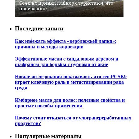
Сочи не принял лайнер с туристами: что
произошло?
Последние записи
Как избежать эффекта «верблюжьей лапки»:
причины и методы коррекции
Эффективные маски с сандаловым деревом и
шафраном для борьбы с рубцами от акне
Новые исследования показывают, что ген PCSK9
играет ключевую роль в метастазировании рака
груди
Имбирное масло для волос: полезные свойства и
простые способы применения
Почему стоит отказаться от ультрапереработанных
продуктов?
Популярные материалы