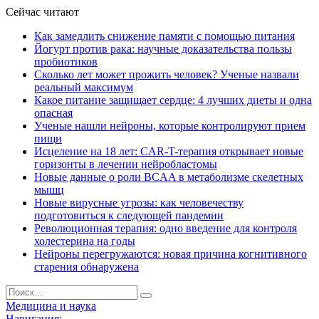
Сейчас читают
Как замедлить снижение памяти с помощью питания
Йогурт против рака: научные доказательства пользы
пробиотиков
Сколько лет может прожить человек? Ученые назвали
реальный максимум
Какое питание защищает сердце: 4 лучших диеты и одна
опасная
Ученые нашли нейроны, которые контролируют прием
пищи
Исцеление на 18 лет: CAR-T-терапия открывает новые
горизонты в лечении нейробластомы
Новые данные о роли BCAA в метаболизме скелетных
мышц
Новые вирусные угрозы: как человечеству
подготовиться к следующей пандемии
Революционная терапия: одно введение для контроля
холестерина на годы
Нейроны перегружаются: новая причина когнитивного
старения обнаружена
Медицина и наука
Навигация: