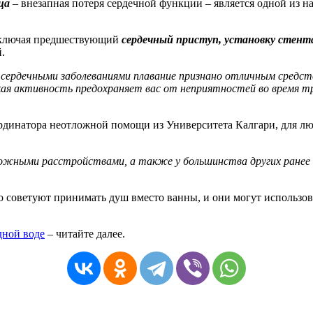
ца
– внезапная потеря сердечной функции – является одной из н
 включая предшествующий
сердечный приступ, установку стент
.
 сердечными заболеваниями плавание признано отличным средст
кая активность предохраняет вас от неприятностей во время т
-ординатора неотложной помощи из Университета Калгари, для л
рожными расстройствами, а также у большинства других ранее
 советуют принимать душ вместо ванны, и они могут использова
.
дной воде
– читайте далее.