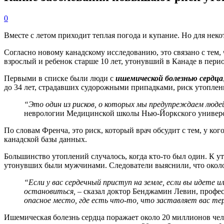
0
Вместе с летом приходит теплая погода и купание. Но для нек
Согласно новому канадскому исследованию, это связано с тем
взрослый и ребенок старше 10 лет, утонувший в Канаде в перио
Первыми в списке были люди с
ишемической болезнью сердца
до 34 лет, страдавших судорожными припадками, риск утоплени
“Это один из рисков, о которых мы предупреждаем людей,
неврологии Медицинской школы Нью-Йоркского универс
По словам Френча, это риск, который врач обсудит с тем, у ко
канадской базы данных.
Большинство утоплений случалось, когда кто-то был один. К 
утонувших были мужчинами. Следователи выяснили, что около
“Если у вас сердечный приступ на земле, если вы идете 
остановиться,
– сказал доктор Бенджамин Левин, профес
опасное место, где есть что-то, что заставляет вас т
Ишемическая болезнь сердца поражает около 20 миллионов чело