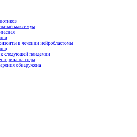
биотиков
альный максимум
опасная
ищи
оризонты в лечении нейробластомы
ышц
я к следующей пандемии
естерина на годы
тарения обнаружена