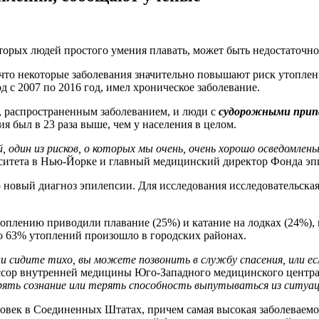
оторых людей простого умения плавать, может быть недостаточно
, что некоторые заболевания значительно повышают риск утопле
д с 2007 по 2016 год, имел хроническое заболевание.
, распространенным заболеванием, и люди с
судорожными прип
я был в 23 раза выше, чем у населения в целом.
 один из рисков, о которых мы очень, очень хорошо осведомлены
итета в Нью-Йорке и главный медицинский директор Фонда эп
го новый диагноз эпилепсии. Для исследования исследовательска
утоплению приводили плавание (25%) и катание на лодках (24%),
 63% утоплений произошло в городских районах.
или сидите тихо, вы можете позвонить в службу спасения, или ес
сор внутренней медицины Юго-Западного медицинского центра 
ерять сознание или терять способность выпутываться из ситуа
век в Соединенных Штатах, причем самая высокая заболеваемост