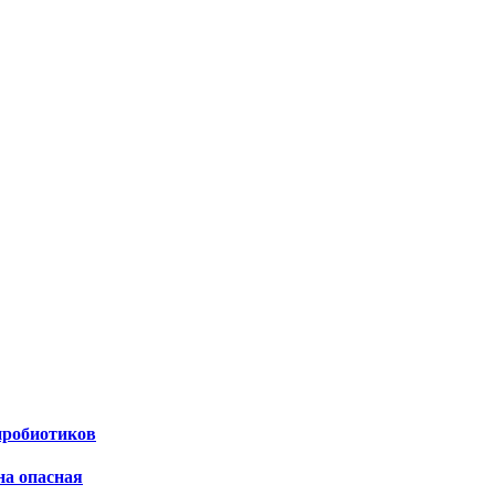
пробиотиков
на опасная