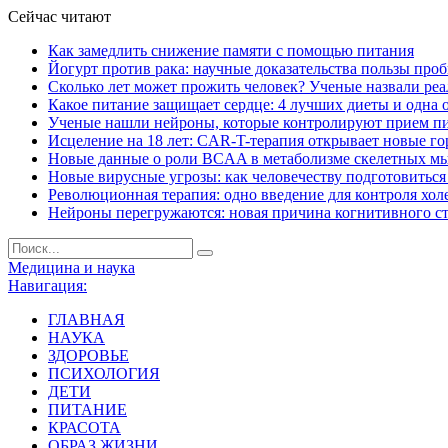
Сейчас читают
Как замедлить снижение памяти с помощью питания
Йогурт против рака: научные доказательства пользы про
Сколько лет может прожить человек? Ученые назвали ре
Какое питание защищает сердце: 4 лучших диеты и одна 
Ученые нашли нейроны, которые контролируют прием п
Исцеление на 18 лет: CAR-T-терапия открывает новые г
Новые данные о роли BCAA в метаболизме скелетных м
Новые вирусные угрозы: как человечеству подготовитьс
Революционная терапия: одно введение для контроля хол
Нейроны перегружаются: новая причина когнитивного с
Медицина и наука
Навигация:
ГЛАВНАЯ
НАУКА
ЗДОРОВЬЕ
ПСИХОЛОГИЯ
ДЕТИ
ПИТАНИЕ
КРАСОТА
ОБРАЗ ЖИЗНИ