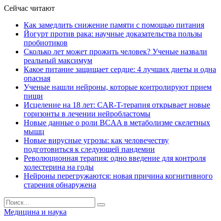
Сейчас читают
Как замедлить снижение памяти с помощью питания
Йогурт против рака: научные доказательства пользы
пробиотиков
Сколько лет может прожить человек? Ученые назвали
реальный максимум
Какое питание защищает сердце: 4 лучших диеты и одна
опасная
Ученые нашли нейроны, которые контролируют прием
пищи
Исцеление на 18 лет: CAR-T-терапия открывает новые
горизонты в лечении нейробластомы
Новые данные о роли BCAA в метаболизме скелетных
мышц
Новые вирусные угрозы: как человечеству
подготовиться к следующей пандемии
Революционная терапия: одно введение для контроля
холестерина на годы
Нейроны перегружаются: новая причина когнитивного
старения обнаружена
Медицина и наука