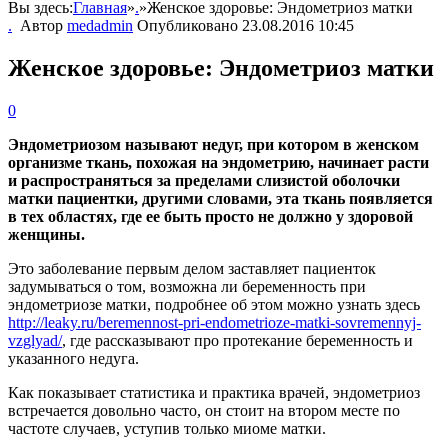
Вы здесь:
Главная
»
.
»
Женское здоровье: Эндометриоз матки
.
Автор
medadmin
Опубликовано
23.08.2016 10:45
Женское здоровье: Эндометриоз матки
0
Эндометриозом называют недуг, при котором в женском
организме ткань, похожая на эндометрию, начинает расти
и распространяться за пределами слизистой оболочки
матки пациентки, другими словами, эта ткань появляется
в тех областях, где ее быть просто не должно у здоровой
женщины.
Это заболевание первым делом заставляет пациенток
задумываться о том, возможна ли беременность при
эндометриозе матки, подробнее об этом можно узнать здесь
http://leaky.ru/beremennost-pri-endometrioze-matki-sovremennyj-
vzglyad/
, где рассказывают про протекание беременность и
указанного недуга.
Как показывает статистика и практика врачей, эндометриоз
встречается довольно часто, он стоит на втором месте по
частоте случаев, уступив только миоме матки.