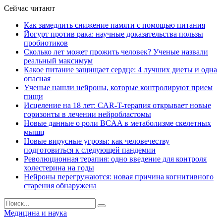
Сейчас читают
Как замедлить снижение памяти с помощью питания
Йогурт против рака: научные доказательства пользы
пробиотиков
Сколько лет может прожить человек? Ученые назвали
реальный максимум
Какое питание защищает сердце: 4 лучших диеты и одна
опасная
Ученые нашли нейроны, которые контролируют прием
пищи
Исцеление на 18 лет: CAR-T-терапия открывает новые
горизонты в лечении нейробластомы
Новые данные о роли BCAA в метаболизме скелетных
мышц
Новые вирусные угрозы: как человечеству
подготовиться к следующей пандемии
Революционная терапия: одно введение для контроля
холестерина на годы
Нейроны перегружаются: новая причина когнитивного
старения обнаружена
Медицина и наука