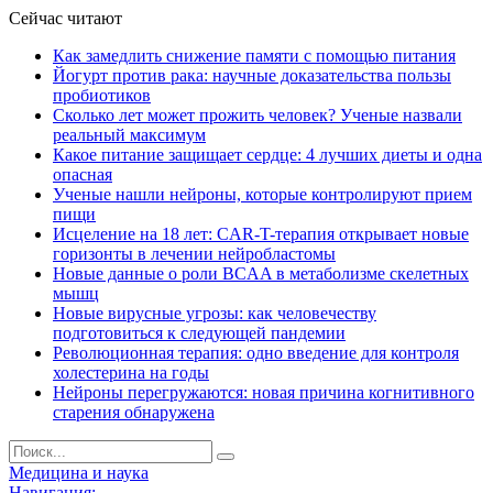
Сейчас читают
Как замедлить снижение памяти с помощью питания
Йогурт против рака: научные доказательства пользы
пробиотиков
Сколько лет может прожить человек? Ученые назвали
реальный максимум
Какое питание защищает сердце: 4 лучших диеты и одна
опасная
Ученые нашли нейроны, которые контролируют прием
пищи
Исцеление на 18 лет: CAR-T-терапия открывает новые
горизонты в лечении нейробластомы
Новые данные о роли BCAA в метаболизме скелетных
мышц
Новые вирусные угрозы: как человечеству
подготовиться к следующей пандемии
Революционная терапия: одно введение для контроля
холестерина на годы
Нейроны перегружаются: новая причина когнитивного
старения обнаружена
Медицина и наука
Навигация: