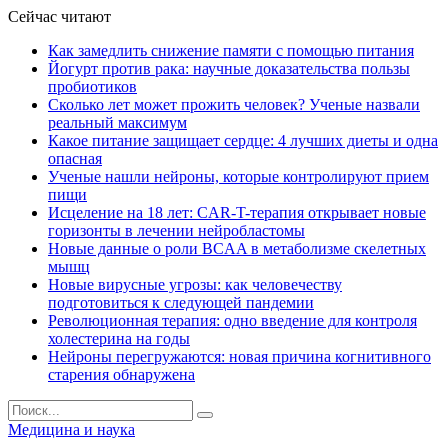
Сейчас читают
Как замедлить снижение памяти с помощью питания
Йогурт против рака: научные доказательства пользы
пробиотиков
Сколько лет может прожить человек? Ученые назвали
реальный максимум
Какое питание защищает сердце: 4 лучших диеты и одна
опасная
Ученые нашли нейроны, которые контролируют прием
пищи
Исцеление на 18 лет: CAR-T-терапия открывает новые
горизонты в лечении нейробластомы
Новые данные о роли BCAA в метаболизме скелетных
мышц
Новые вирусные угрозы: как человечеству
подготовиться к следующей пандемии
Революционная терапия: одно введение для контроля
холестерина на годы
Нейроны перегружаются: новая причина когнитивного
старения обнаружена
Медицина и наука