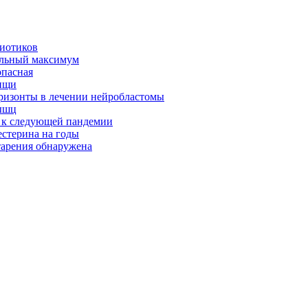
биотиков
альный максимум
опасная
ищи
оризонты в лечении нейробластомы
ышц
я к следующей пандемии
естерина на годы
тарения обнаружена