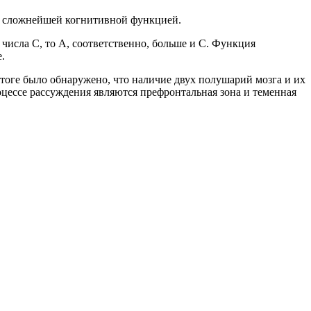
сложнейшей
когнитивной
функцией
.
числа
С
,
то
А
,
соответственно
,
больше
и
С
.
Функция
е
.
тоге
было
обнаружено
,
что
наличие
двух
полушарий
мозга
и
их
оцессе
рассуждения
являются
префронтальная
зона
и
теменная