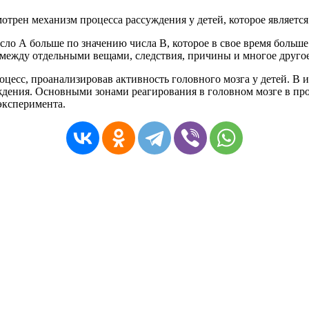
мотрен
механизм
процесса
рассуждения
у
детей
,
которое
является
сло
А
больше
по
значению
числа
В
,
которое
в
свое
время
больше
между
отдельными
вещами
,
следствия
,
причины
и
многое
друго
оцесс
,
проанализировав
активность
головного
мозга
у
детей
.
В
и
ждения
.
Основными
зонами
реагирования
в
головном
мозге
в
пр
эксперимента
.