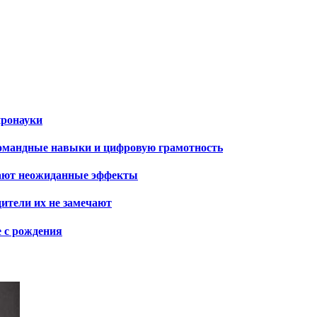
йронауки
командные навыки и цифровую грамотность
вают неожиданные эффекты
дители их не замечают
е с рождения