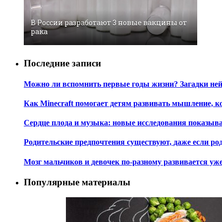
В России разработают 3 новые вакцины от
рака
Последние записи
Можно ли вспомнить первые годы жизни? Загадки не
Как Minecraft помогает детям развивать мышление, 
Сердце плода и музыка: новые исследования показы
Родительские предпочтения существуют, даже если ро
Мозг мальчиков и девочек по-разному развивается уж
Популярные материалы