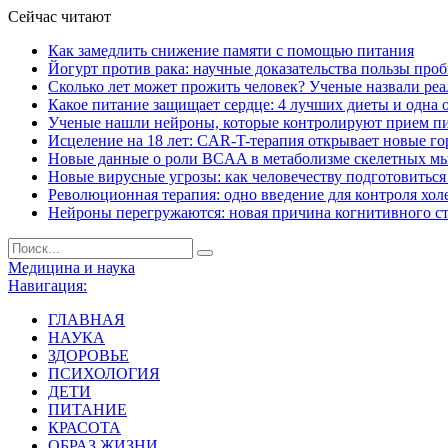
Сейчас читают
Как замедлить снижение памяти с помощью питания
Йогурт против рака: научные доказательства пользы про
Сколько лет может прожить человек? Ученые назвали ре
Какое питание защищает сердце: 4 лучших диеты и одна 
Ученые нашли нейроны, которые контролируют прием п
Исцеление на 18 лет: CAR-T-терапия открывает новые г
Новые данные о роли BCAA в метаболизме скелетных м
Новые вирусные угрозы: как человечеству подготовитьс
Революционная терапия: одно введение для контроля хол
Нейроны перегружаются: новая причина когнитивного с
Медицина и наука
Навигация:
ГЛАВНАЯ
НАУКА
ЗДОРОВЬЕ
ПСИХОЛОГИЯ
ДЕТИ
ПИТАНИЕ
КРАСОТА
ОБРАЗ ЖИЗНИ