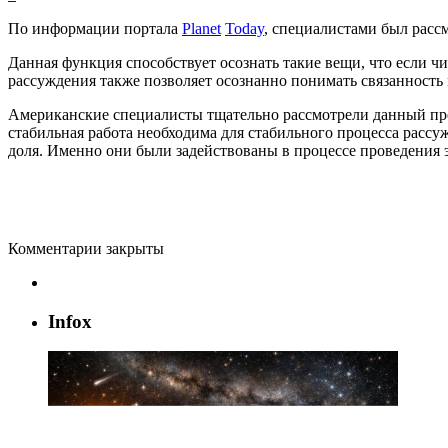
По
информации
портала
Planet
Today
,
специалистами
был
расс
Данная
функция
способствует
осознать
такие
вещи
,
что
если
чи
рассуждения
также
позволяет
осознанно
понимать
связанность
Американские
специалисты
тщательно
рассмотрели
данный
пр
стабильная
работа
необходима
для
стабильного
процесса
рассу
доля
.
Именно
они
были
задействованы
в
процессе
проведения
Комментарии закрыты
Infox