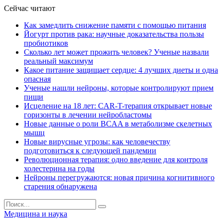
Сейчас читают
Как замедлить снижение памяти с помощью питания
Йогурт против рака: научные доказательства пользы
пробиотиков
Сколько лет может прожить человек? Ученые назвали
реальный максимум
Какое питание защищает сердце: 4 лучших диеты и одна
опасная
Ученые нашли нейроны, которые контролируют прием
пищи
Исцеление на 18 лет: CAR-T-терапия открывает новые
горизонты в лечении нейробластомы
Новые данные о роли BCAA в метаболизме скелетных
мышц
Новые вирусные угрозы: как человечеству
подготовиться к следующей пандемии
Революционная терапия: одно введение для контроля
холестерина на годы
Нейроны перегружаются: новая причина когнитивного
старения обнаружена
Медицина и наука