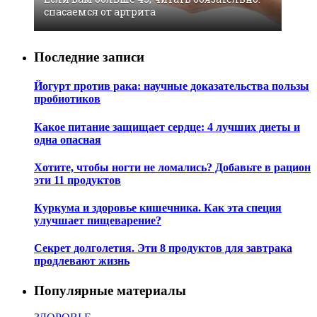
спасаемся от артрита
Последние записи
Йогурт против рака: научные доказательства пользы
пробиотиков
Какое питание защищает сердце: 4 лучших диеты и
одна опасная
Хотите, чтобы ногти не ломались? Добавьте в рацион
эти 11 продуктов
Куркума и здоровье кишечника. Как эта специя
улучшает пищеварение?
Секрет долголетия. Эти 8 продуктов для завтрака
продлевают жизнь
Популярные материалы