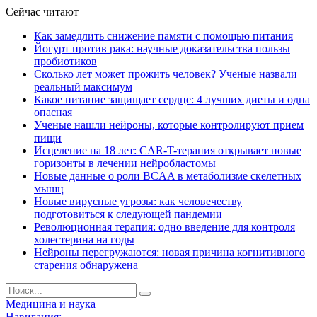
Сейчас читают
Как замедлить снижение памяти с помощью питания
Йогурт против рака: научные доказательства пользы
пробиотиков
Сколько лет может прожить человек? Ученые назвали
реальный максимум
Какое питание защищает сердце: 4 лучших диеты и одна
опасная
Ученые нашли нейроны, которые контролируют прием
пищи
Исцеление на 18 лет: CAR-T-терапия открывает новые
горизонты в лечении нейробластомы
Новые данные о роли BCAA в метаболизме скелетных
мышц
Новые вирусные угрозы: как человечеству
подготовиться к следующей пандемии
Революционная терапия: одно введение для контроля
холестерина на годы
Нейроны перегружаются: новая причина когнитивного
старения обнаружена
Медицина и наука
Навигация: