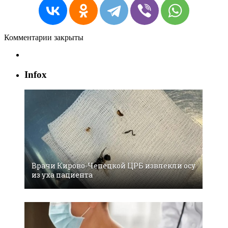
Комментарии закрыты
Infox
Врачи Кирово-Чепецкой ЦРБ извлекли осу
из уха пациента