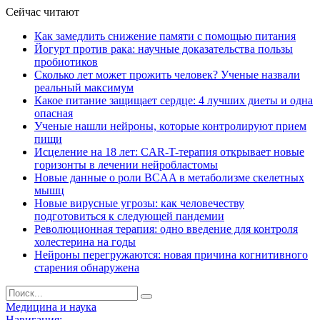
Сейчас читают
Как замедлить снижение памяти с помощью питания
Йогурт против рака: научные доказательства пользы
пробиотиков
Сколько лет может прожить человек? Ученые назвали
реальный максимум
Какое питание защищает сердце: 4 лучших диеты и одна
опасная
Ученые нашли нейроны, которые контролируют прием
пищи
Исцеление на 18 лет: CAR-T-терапия открывает новые
горизонты в лечении нейробластомы
Новые данные о роли BCAA в метаболизме скелетных
мышц
Новые вирусные угрозы: как человечеству
подготовиться к следующей пандемии
Революционная терапия: одно введение для контроля
холестерина на годы
Нейроны перегружаются: новая причина когнитивного
старения обнаружена
Медицина и наука
Навигация: