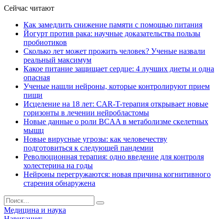
Сейчас читают
Как замедлить снижение памяти с помощью питания
Йогурт против рака: научные доказательства пользы
пробиотиков
Сколько лет может прожить человек? Ученые назвали
реальный максимум
Какое питание защищает сердце: 4 лучших диеты и одна
опасная
Ученые нашли нейроны, которые контролируют прием
пищи
Исцеление на 18 лет: CAR-T-терапия открывает новые
горизонты в лечении нейробластомы
Новые данные о роли BCAA в метаболизме скелетных
мышц
Новые вирусные угрозы: как человечеству
подготовиться к следующей пандемии
Революционная терапия: одно введение для контроля
холестерина на годы
Нейроны перегружаются: новая причина когнитивного
старения обнаружена
Медицина и наука
Навигация: