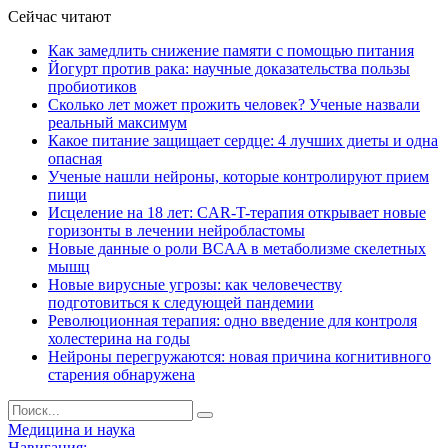
Сейчас читают
Как замедлить снижение памяти с помощью питания
Йогурт против рака: научные доказательства пользы
пробиотиков
Сколько лет может прожить человек? Ученые назвали
реальный максимум
Какое питание защищает сердце: 4 лучших диеты и одна
опасная
Ученые нашли нейроны, которые контролируют прием
пищи
Исцеление на 18 лет: CAR-T-терапия открывает новые
горизонты в лечении нейробластомы
Новые данные о роли BCAA в метаболизме скелетных
мышц
Новые вирусные угрозы: как человечеству
подготовиться к следующей пандемии
Революционная терапия: одно введение для контроля
холестерина на годы
Нейроны перегружаются: новая причина когнитивного
старения обнаружена
Медицина и наука
Навигация: