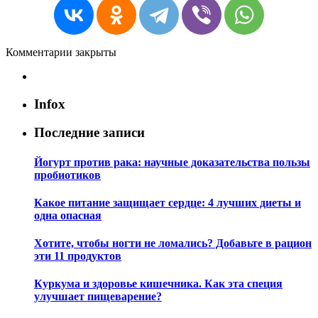
Комментарии закрыты
Infox
Последние записи
Йогурт против рака: научные доказательства пользы
пробиотиков
Какое питание защищает сердце: 4 лучших диеты и
одна опасная
Хотите, чтобы ногти не ломались? Добавьте в рацион
эти 11 продуктов
Куркума и здоровье кишечника. Как эта специя
улучшает пищеварение?