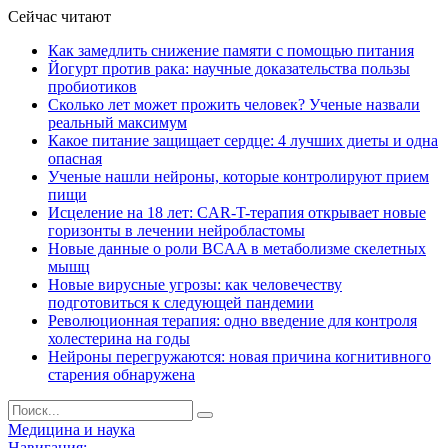
Сейчас читают
Как замедлить снижение памяти с помощью питания
Йогурт против рака: научные доказательства пользы
пробиотиков
Сколько лет может прожить человек? Ученые назвали
реальный максимум
Какое питание защищает сердце: 4 лучших диеты и одна
опасная
Ученые нашли нейроны, которые контролируют прием
пищи
Исцеление на 18 лет: CAR-T-терапия открывает новые
горизонты в лечении нейробластомы
Новые данные о роли BCAA в метаболизме скелетных
мышц
Новые вирусные угрозы: как человечеству
подготовиться к следующей пандемии
Революционная терапия: одно введение для контроля
холестерина на годы
Нейроны перегружаются: новая причина когнитивного
старения обнаружена
Медицина и наука
Навигация: