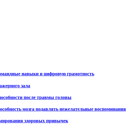
командные навыки и цифровую грамотность
ажерного зала
пособности после травмы головы
способность мозга подавлять нежелательные воспоминания
ормирования здоровых привычек