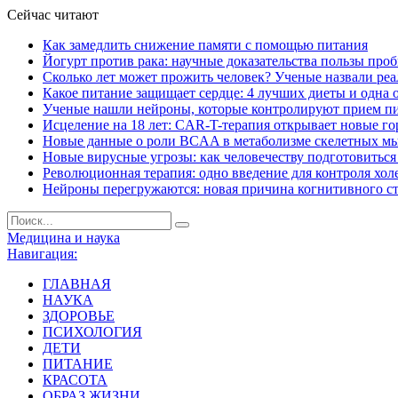
Сейчас читают
Как замедлить снижение памяти с помощью питания
Йогурт против рака: научные доказательства пользы про
Сколько лет может прожить человек? Ученые назвали ре
Какое питание защищает сердце: 4 лучших диеты и одна 
Ученые нашли нейроны, которые контролируют прием п
Исцеление на 18 лет: CAR-T-терапия открывает новые г
Новые данные о роли BCAA в метаболизме скелетных м
Новые вирусные угрозы: как человечеству подготовитьс
Революционная терапия: одно введение для контроля хол
Нейроны перегружаются: новая причина когнитивного с
Медицина и наука
Навигация:
ГЛАВНАЯ
НАУКА
ЗДОРОВЬЕ
ПСИХОЛОГИЯ
ДЕТИ
ПИТАНИЕ
КРАСОТА
ОБРАЗ ЖИЗНИ