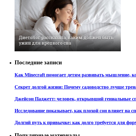
Диетолог рассказала, каким должен быть
ужин для крепкого сна
Последние записи
Как Minecraft помогает детям развивать мышление, 
Секрет долгой жизни: Почему садоводство лучше трен
Джейсон Паджетт: человек, открывший гениальные с
Исследование показывает, как плохой сон влияет на 
Долгий путь к привычке: как долго требуется для ф
Популярные материалы