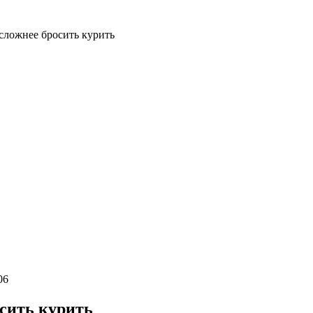
сложнее бросить курить
06
сить курить