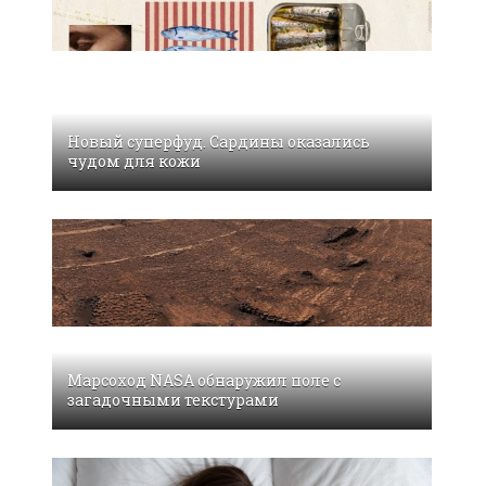
Новый суперфуд. Сардины оказались
чудом для кожи
Марсоход NASA обнаружил поле с
загадочными текстурами