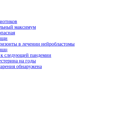
биотиков
альный максимум
опасная
ищи
оризонты в лечении нейробластомы
ышц
я к следующей пандемии
естерина на годы
тарения обнаружена