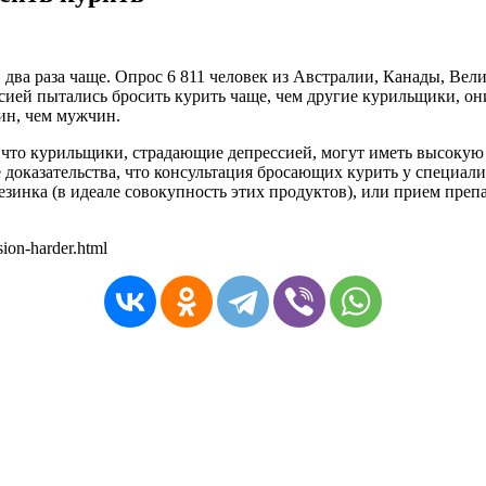
 два раза чаще. Опрос 6 811 человек из Австралии, Канады, В
сией пытались бросить курить чаще, чем другие курильщики, он
ин, чем мужчин.
что курильщики, страдающие депрессией, могут иметь высокую 
доказательства, что консультация бросающих курить у специали
езинка (в идеале совокупность этих продуктов), или прием пр
ion-harder.html