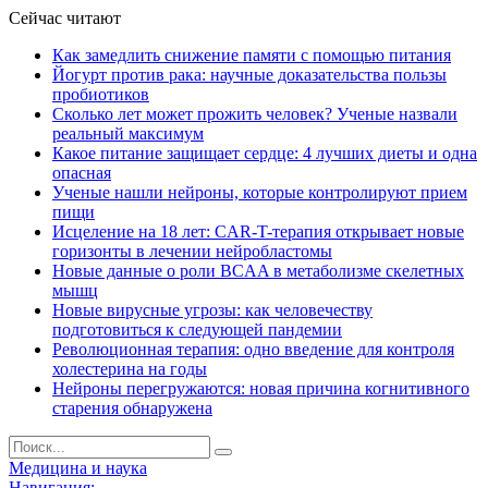
Сейчас читают
Как замедлить снижение памяти с помощью питания
Йогурт против рака: научные доказательства пользы
пробиотиков
Сколько лет может прожить человек? Ученые назвали
реальный максимум
Какое питание защищает сердце: 4 лучших диеты и одна
опасная
Ученые нашли нейроны, которые контролируют прием
пищи
Исцеление на 18 лет: CAR-T-терапия открывает новые
горизонты в лечении нейробластомы
Новые данные о роли BCAA в метаболизме скелетных
мышц
Новые вирусные угрозы: как человечеству
подготовиться к следующей пандемии
Революционная терапия: одно введение для контроля
холестерина на годы
Нейроны перегружаются: новая причина когнитивного
старения обнаружена
Медицина и наука
Навигация: