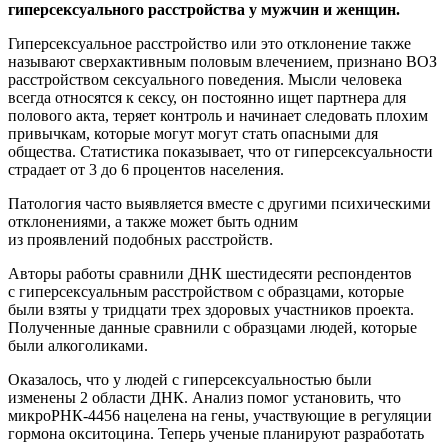
гиперсексуального расстройства у мужчин и женщин.
Гиперсексуальное расстройство или это отклонение также
называют сверхактивным половым влечением, признано ВОЗ
расстройством сексуального поведения. Мысли человека
всегда относятся к сексу, он постоянно ищет партнера для
полового акта, теряет контроль и начинает следовать плохим
привычкам, которые могут могут стать опасными для
общества. Статистика показывает, что от гиперсексуальности
страдает от 3 до 6 процентов населения.
Патология часто выявляется вместе с другими психическими
отклонениями, а также может быть одним
из проявлений подобных расстройств.
Авторы работы сравнили ДНК шестидесяти респондентов
с гиперсексуальным расстройством с образцами, которые
были взяты у тридцати трех здоровых участников проекта.
Полученные данные сравнили с образцами людей, которые
были алкоголиками.
Оказалось, что у людей с гиперсексуальностью были
изменены 2 области ДНК. Анализ помог установить, что
микроРНК-4456 нацелена на гены, участвующие в регуляции
гормона окситоцина. Теперь ученые планируют разработать