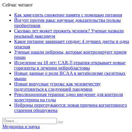
Сейчас читают
Как замедлить снижение памяти с помощью питания
Йогурт против рака: научные доказательства пользы
пробиотиков
Сколько лет может прожить человек? Ученые назвали
реальный максимум
Какое питание защищает сердце: 4 лучших диеты и одна
опасная
Ученые нашли нейроны, которые контролируют прием
пищи
Исцеление на 18 лет: CAR-T-терапия открывает новые
горизонты в лечении нейробластомы
Новые данные о роли BCAA в метаболизме скелетных
мышц
Новые вирусные угрозы: как человечеству
подготовиться к следующей пандемии
Революционная терапия: одно введение для контроля
холестерина на годы
Нейроны перегружаются: новая причина когнитивного
старения обнаружена
Медицина и наука