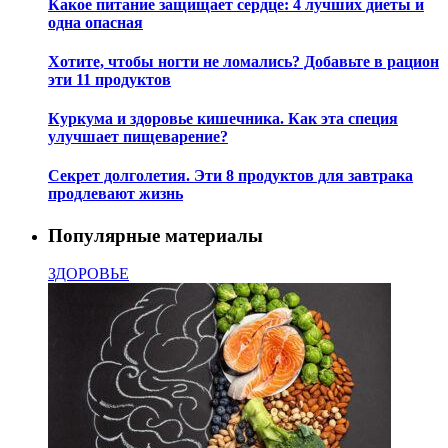
Какое питание защищает сердце: 4 лучших диеты и
одна опасная
Хотите, чтобы ногти не ломались? Добавьте в рацион
эти 11 продуктов
Куркума и здоровье кишечника. Как эта специя
улучшает пищеварение?
Секрет долголетия. Эти 8 продуктов для завтрака
продлевают жизнь
Популярные материалы
ЗДОРОВЬЕ