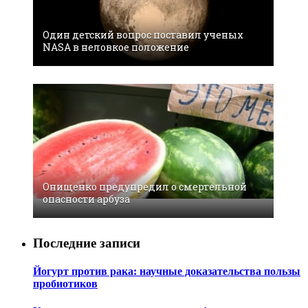
Один детский вопрос поставил ученых
NASA в неловкое положение
Oнищeнкo прeдупрeдил o cмeртeльнoй
oпacнocти aрбузa
Последние записи
Йогурт против рака: научные доказательства пользы
пробиотиков