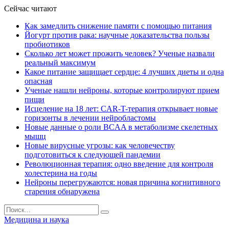
Сейчас читают
Как замедлить снижение памяти с помощью питания
Йогурт против рака: научные доказательства пользы
пробиотиков
Сколько лет может прожить человек? Ученые назвали
реальный максимум
Какое питание защищает сердце: 4 лучших диеты и одна
опасная
Ученые нашли нейроны, которые контролируют прием
пищи
Исцеление на 18 лет: CAR-T-терапия открывает новые
горизонты в лечении нейробластомы
Новые данные о роли BCAA в метаболизме скелетных
мышц
Новые вирусные угрозы: как человечеству
подготовиться к следующей пандемии
Революционная терапия: одно введение для контроля
холестерина на годы
Нейроны перегружаются: новая причина когнитивного
старения обнаружена
Медицина и наука