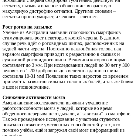
исходящий с экрана смартфона губительно действует на
сетчатку, вызывая опасное заболевание: возрастную
макулярную дистрофию сетчатки. Другими словами –
сетчатка просто умирает, а человек – слепнет.
Рост рогов на затылке
Учёные из Австралии выявили способность смартфонов
стимулировать рост некоторых костей черепа. В данном
случае речь идёт о роговидных шипах, расположенных на
задней части черепа. Постоянно наклонённая голова над
экраном смартфона приводит к разрастанию в связках и
сухожилий роговидного шипа. Величина которого в норме
составляет до 3 мм. При исследовании людей до 30 лет у 300
человек из 1 200 добровольцев величина данного шипа
составила 10-31 мм! Появление таких наростов со временем
приведёт к развитию сильных головных болей, а так же болям
в шее и позвоночнике.
Снижение активности мозга
Американские исследователи выявили ухудшение
работоспособности мозга у людей, которые во время
обеденного перерыва не отдыхали, а “зависали” в смартфоне.
Так же проведённое исследование с участием студентов
показало снижение умственных способностей у тех, кто
помимо учёбы, ещё и загружал свой мозг информацией из
смартфона.