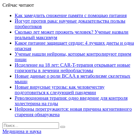
Сейчас читают
Как замедлить снижение памяти с помощью питания
Йогурт против рака: научные доказательства пользы
пробиотиков
Сколько лет может прожить человек? Ученые назвали
реальный максимум
Какое питание защищает сердце: 4 лучших диеты и одна
опасная
Ученые нашли нейроны, которые контролируют прием
пищи
Исцеление на 18 лет: CAR-T-терапия открывает новые
горизонты в лечении нейробластомы
Новые данные о роли BCAA в метаболизме скелетных
мышц
Новые вирусные угрозы: как человечеству
подготовиться к следующей пандемии
Революционная терапия: одно введение для контроля
холестерина на годы
Нейроны перегружаются: новая причина когнитивного
старения обнаружена
Медицина и наука