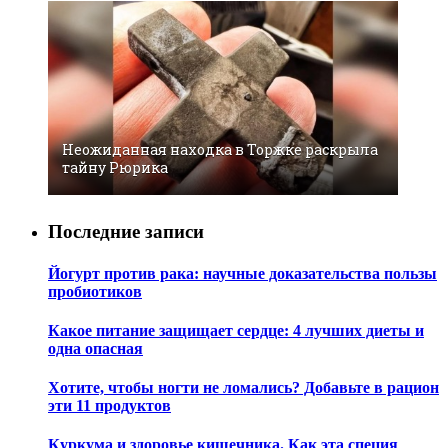
Неожиданная находка в Торжке раскрыла
тайну Рюрика
Последние записи
Йогурт против рака: научные доказательства пользы
пробиотиков
Какое питание защищает сердце: 4 лучших диеты и
одна опасная
Хотите, чтобы ногти не ломались? Добавьте в рацион
эти 11 продуктов
Куркума и здоровье кишечника. Как эта специя