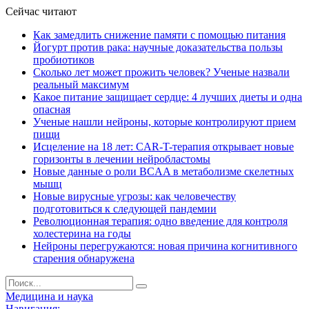
Сейчас читают
Как замедлить снижение памяти с помощью питания
Йогурт против рака: научные доказательства пользы
пробиотиков
Сколько лет может прожить человек? Ученые назвали
реальный максимум
Какое питание защищает сердце: 4 лучших диеты и одна
опасная
Ученые нашли нейроны, которые контролируют прием
пищи
Исцеление на 18 лет: CAR-T-терапия открывает новые
горизонты в лечении нейробластомы
Новые данные о роли BCAA в метаболизме скелетных
мышц
Новые вирусные угрозы: как человечеству
подготовиться к следующей пандемии
Революционная терапия: одно введение для контроля
холестерина на годы
Нейроны перегружаются: новая причина когнитивного
старения обнаружена
Медицина и наука
Навигация: