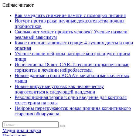
Сейчас читают
Как замедлить снижение памяти с помощью питания
Йогурт против рака: научные доказательства пользы
пробиотиков
Сколько лет может прожить человек? Ученые назвали
реальный максимум
Какое питание защищает сердце: 4 лучших диеты и одна
опасная
Ученые нашли нейроны, которые контролируют прием
пищи
Исцеление на 18 лет: CAR-T-терапия открывает новые
горизонты в лечении нейробластомы
Новые данные о роли BCAA в метаболизме скелетных
мышц
Новые вирусные угрозы: как человечеству
подготовиться к следующей пандемии
Революционная терапия: одно введение для контроля
холестерина на годы
Нейроны перегружаются: новая причина когнитивного
старения обнаружена
Медицина и наука
Навигация: