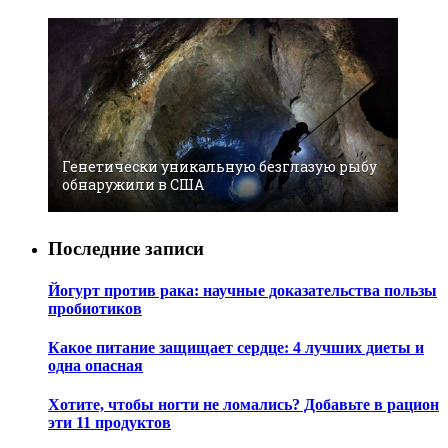
Генетически уникальную безглазую рыбу
обнаружили в США
Последние записи
Йогурт против рака: научные доказательства пользы
пробиотиков
Какое питание защищает сердце: 4 лучших диеты и
одна опасная
Хотите, чтобы ногти не ломались? Добавьте в рацион
эти 11 продуктов