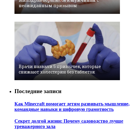
Минздрав обратился к мужчинам с
неожиданным призывом
Врачи назвали 5 привычек, которые
снижают холестерин без таблеток
Последние записи
Как Minecraft помогает детям развивать мышление,
командные навыки и цифровую грамотность
Секрет долгой жизни: Почему садоводство лучше
тренажерного зала