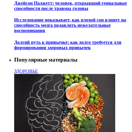
Джейсон Паджетт: человек, открывший гениальные
способности после травмы головы
Исследование показывает, как плохой сон влияет на
способность мозга подавлять нежелательные
воспоминания
Долгий путь к привычке: как долго требуется для
формирования здоровых привычек
Популярные материалы
ЗДОРОВЬЕ