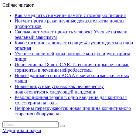
Сейчас читают
Как замедлить снижение памяти с помощью питания
Йогурт против рака: научные доказательства пользы
пробиотиков
Сколько лет может прожить человек? Ученые назвали
реальный максимум
Какое питание защищает сердце: 4 лучших диеты и одна
опасная
Ученые нашли нейроны, которые контролируют прием
пищи
Исцеление на 18 лет: CAR-T-терапия открывает новые
горизонты в лечении нейробластомы
Новые данные о роли BCAA в метаболизме скелетных
мышц
Новые вирусные угрозы: как человечеству
подготовиться к следующей пандемии
Революционная терапия: одно введение для контроля
холестерина на годы
Нейроны перегружаются: новая причина когнитивного
старения обнаружена
Медицина и наука