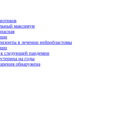
биотиков
альный максимум
опасная
ищи
оризонты в лечении нейробластомы
ышц
я к следующей пандемии
естерина на годы
тарения обнаружена