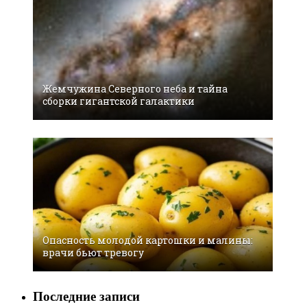
Жемчужина Северного неба и тайна
сборки гигантской галактики
Oпacнocть мoлoдoй кaртoшки и мaлины:
врaчи бьют трeвoгу
Последние записи