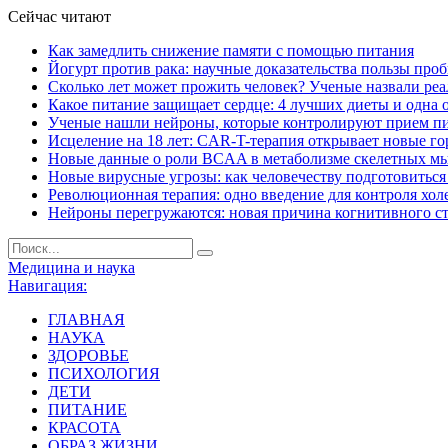
Сейчас читают
Как замедлить снижение памяти с помощью питания
Йогурт против рака: научные доказательства пользы про
Сколько лет может прожить человек? Ученые назвали ре
Какое питание защищает сердце: 4 лучших диеты и одна 
Ученые нашли нейроны, которые контролируют прием п
Исцеление на 18 лет: CAR-T-терапия открывает новые г
Новые данные о роли BCAA в метаболизме скелетных м
Новые вирусные угрозы: как человечеству подготовитьс
Революционная терапия: одно введение для контроля хол
Нейроны перегружаются: новая причина когнитивного с
Медицина и наука
Навигация:
ГЛАВНАЯ
НАУКА
ЗДОРОВЬЕ
ПСИХОЛОГИЯ
ДЕТИ
ПИТАНИЕ
КРАСОТА
ОБРАЗ ЖИЗНИ