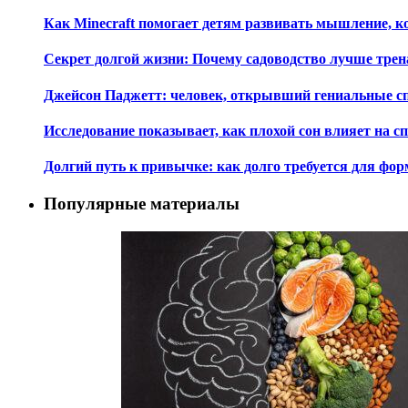
Как Minecraft помогает детям развивать мышление, 
Секрет долгой жизни: Почему садоводство лучше трен
Джейсон Паджетт: человек, открывший гениальные с
Исследование показывает, как плохой сон влияет на 
Долгий путь к привычке: как долго требуется для ф
Популярные материалы