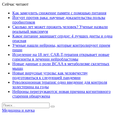
Сейчас читают
Как замедлить снижение памяти с помощью питания
Йогурт против рака: научные доказательства пользы
пробиотиков
Сколько лет может прожить человек? Ученые назвали
реальный максимум
Какое питание защищает сердце: 4 лучших диеты и одна
опасная
Ученые нашли нейроны, которые контролируют прием
пищи
Исцеление на 18 лет: CAR-T-терапия открывает новые
горизонты в лечении нейробластомы
Новые данные о роли BCAA в метаболизме скелетных
мышц
Новые вирусные угрозы: как человечеству
подготовиться к следующей пандемии
Революционная терапия: одно введение для контроля
холестерина на годы
Нейроны перегружаются: новая причина когнитивного
старения обнаружена
Медицина и наука