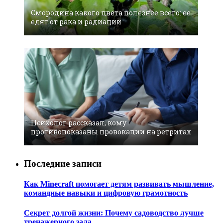
Смородина какого цвета полезнее всего: ее
едят от рака и радиации
Психолог рассказал, кому
противопоказаны провокации на ретритах
Последние записи
Как Minecraft помогает детям развивать мышление,
командные навыки и цифровую грамотность
Секрет долгой жизни: Почему садоводство лучше
тренажерного зала