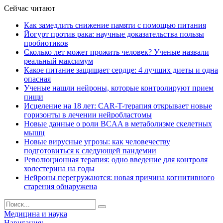
Сейчас читают
Как замедлить снижение памяти с помощью питания
Йогурт против рака: научные доказательства пользы
пробиотиков
Сколько лет может прожить человек? Ученые назвали
реальный максимум
Какое питание защищает сердце: 4 лучших диеты и одна
опасная
Ученые нашли нейроны, которые контролируют прием
пищи
Исцеление на 18 лет: CAR-T-терапия открывает новые
горизонты в лечении нейробластомы
Новые данные о роли BCAA в метаболизме скелетных
мышц
Новые вирусные угрозы: как человечеству
подготовиться к следующей пандемии
Революционная терапия: одно введение для контроля
холестерина на годы
Нейроны перегружаются: новая причина когнитивного
старения обнаружена
Медицина и наука
Навигация: