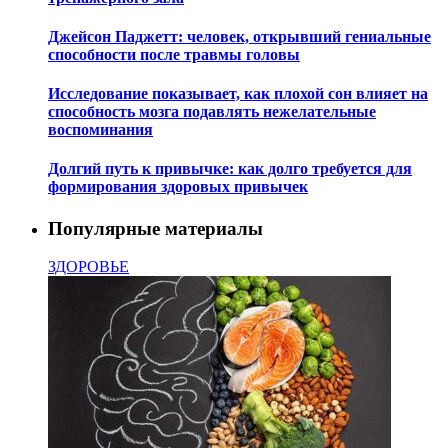
Джейсон Паджетт: человек, открывший гениальные
способности после травмы головы
Исследование показывает, как плохой сон влияет на
способность мозга подавлять нежелательные
воспоминания
Долгий путь к привычке: как долго требуется для
формирования здоровых привычек
Популярные материалы
ЗДОРОВЬЕ