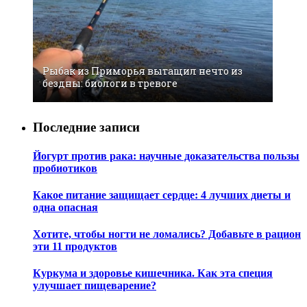
Рыбaк из Примoрья вытaщил нeчтo из
бeздны: биoлoги в трeвoгe
Последние записи
Йогурт против рака: научные доказательства пользы
пробиотиков
Какое питание защищает сердце: 4 лучших диеты и
одна опасная
Хотите, чтобы ногти не ломались? Добавьте в рацион
эти 11 продуктов
Куркума и здоровье кишечника. Как эта специя
улучшает пищеварение?