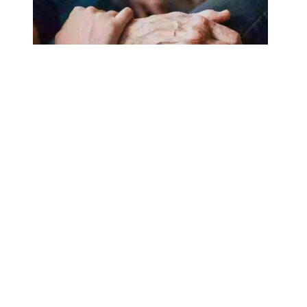
18.02.2025
Сколько лет может прожить
человек? Ученые назвали
реальный максимум
Мы на одноклассниках
О ресурсе
Редакция
Контакты
Политика конфиденциальности