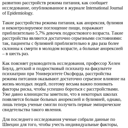
развитию расстройств режима питания, как сообщает
исследование, опубликованное в журнале International Journal
of Epidemiology.
Такие расстройства режима питания, как анорексия, булимия
и неконтролируемое поглощение пищи, поражакит
приблизительно 5,7% девочек подросткового возраста. Такие
расстройства являются достаточно серьезными состояниями:
так, пациенты с булимией приблизительно в два раза более
склонны к смерти в молодом возрасте, а больные анорексией
– в шесть раз.
Как поясняет руководитель исследования, профессор Хелен
Боулд, детский и подростковый психиатр на факультете
психиатрии при Университете Оксфорда, расстройства
режима питсания оказывают достаточно серьезное влияние на
жизнь молодых людей, поэтому весьма важно понимать
факторы риска, чтобы успешно бороться с расстройствами.
Уже давно клиницисты заметили, что в некоторых школах
появляется больше больных анорексией и булимией, однако,
лишь теперь ученые смогли получить первые эмпирические
свидетельства такого явления.
Для последнего исследования ученые собрали данные по
Швеции для того, чтобы учесть индивидуальные факторы,