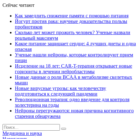
Сейчас читают
Как замедлить снижение памяти с помощью питания
Йогурт против рака: научные доказательства пользы
пробиотиков
Сколько лет может прожить человек? Ученые назвали
реальный максимум
Какое питание защищает сердце: 4 лучших диеты и одна
опасная
Ученые нашли нейроны, которые контролируют прием
пищи
Исцеление на 18 лет: CAR-T-терапия открывает новые
горизонты в лечении нейробластомы
Новые данные о роли BCAA в метаболизме скелетных
мышц
Новые вирусные угрозы: как человечеству
подготовиться к следующей пандемии
Революционная терапия: одно введение для контроля
холестерина на годы
Нейроны перегружаются: новая причина когнитивного
старения обнаружена
Медицина и наука
Навигация: