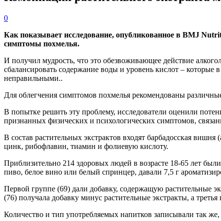
0
Как показывает исследование, опубликованное в BMJ Nutrit
симптомы похмелья.
И получил мудрость, что это обезвоживающее действие алкогол
сбалансировать содержание воды и уровень кислот – которые 
неправильными..
Для облегчения симптомов похмелья рекомендованы различные 
В попытке решить эту проблему, исследователи оценили потен
признанных физических и психологических симптомов, связан
В состав растительных экстрактов входят барбадосская вишня 
цинк, рибофлавин, тиамин и фолиевую кислоту.
Приблизительно 214 здоровых людей в возрасте 18-65 лет были 
пиво, белое вино или белый спринцер, давали 7,5 г ароматизи
Первой группе (69) дали добавку, содержащую растительные э
(76) получала добавку минус растительные экстракты, а третья 
Количество и тип употребляемых напитков записывали так же, 