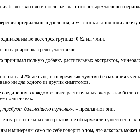
ния были взяты до и после начала этого четырехчасового период
змерения артериального давления, и участники заполнили анкет
динаковым во всех трех группах: 0,62 мл / мин.
ьно варьировала среди участников.
кто принимал полную добавку растительных экстрактов, минерал
нота на 42% меньше, в то время как чувство безразличия умень
ано ни для одного из других симптомов.
соединения в каждом из пяти растительных экстрактов были свя
не понятно как.
о, требуют дальнейшего изучения
», – предлагают они.
ычетом растительных экстрактов, не обнаружили существенных р
ны и минералы само по себе говорит о том, что алкоголь может 