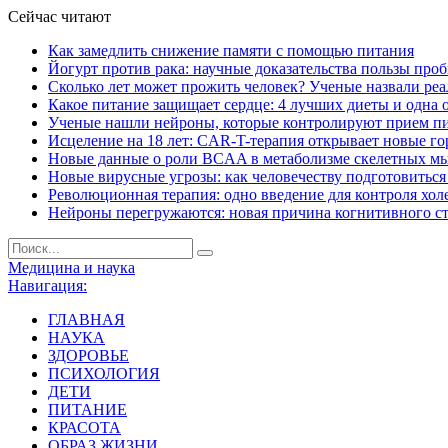
Сейчас читают
Как замедлить снижение памяти с помощью питания
Йогурт против рака: научные доказательства пользы про
Сколько лет может прожить человек? Ученые назвали ре
Какое питание защищает сердце: 4 лучших диеты и одна 
Ученые нашли нейроны, которые контролируют прием п
Исцеление на 18 лет: CAR-T-терапия открывает новые г
Новые данные о роли BCAA в метаболизме скелетных м
Новые вирусные угрозы: как человечеству подготовитьс
Революционная терапия: одно введение для контроля хол
Нейроны перегружаются: новая причина когнитивного с
Медицина и наука
Навигация:
ГЛАВНАЯ
НАУКА
ЗДОРОВЬЕ
ПСИХОЛОГИЯ
ДЕТИ
ПИТАНИЕ
КРАСОТА
ОБРАЗ ЖИЗНИ