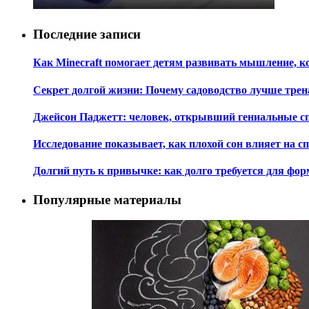
Последние записи
Как Minecraft помогает детям развивать мышление, 
Секрет долгой жизни: Почему садоводство лучше трен
Джейсон Паджетт: человек, открывший гениальные с
Исследование показывает, как плохой сон влияет на 
Долгий путь к привычке: как долго требуется для ф
Популярные материалы