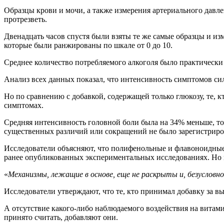
Образцы крови и мочи, а также измерения артериального давле
протрезветь.
Двенадцать часов спустя были взяты те же самые образцы и и
которые были ранжированы по шкале от 0 до 10.
Среднее количество потребляемого алкоголя было практически о
Анализ всех данных показал, что интенсивность симптомов сил
Но по сравнению с добавкой, содержащей только глюкозу, те, 
симптомах.
Средняя интенсивность головной боли была на 34% меньше, тош
существенных различий или сокращений не было зарегистриров
Исследователи объясняют, что полифенольные и флавоноидные 
ранее опубликованных экспериментальных исследованиях. Но 
«
Механизмы, лежащие в основе, еще не раскрыты и, безусловн
Исследователи утверждают, что те, кто принимал добавку за в
А отсутствие какого-либо наблюдаемого воздействия на витами
принято считать, добавляют они.