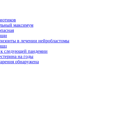
биотиков
альный максимум
опасная
ищи
оризонты в лечении нейробластомы
ышц
я к следующей пандемии
естерина на годы
тарения обнаружена