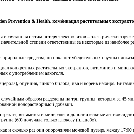
ion Prevention & Health, комбинация растительных экстракто
я и связанная с этим потеря электролитов – электрически заря
в значительной степени ответственны за некоторые из наиболее 
природные средства, но пока нет убедительных научных доказа
циал конкретных растительных экстрактов, витаминов и минера
ных с употреблением алкоголя.
(ацерола), опунция, гинкго билоба, ива и корень имбиря. Витам
случайным образом разделены на три группы, которым за 45 мину
рованной водорастворимой добавки.
кстракты, витамины и минералы и дополнительные антиоксидант
группа (69) получала только глюкозу (плацебо).
как и сколько раз они опорожняли мочевой пузырь между 17:00 и