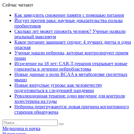
Сейчас читают
Как замедлить снижение памяти с помощью питания
Йогурт против рака: научные доказательства пользы
пробиотиков
Сколько лет может прожить человек? Ученые назвали
реальный максимум
Какое питание защищает сердце: 4 лучших диеты и одна
опасная
Ученые нашли нейроны, которые контролируют прием
пищи
Исцеление на 18 лет: CAR-T-терапия открывает новые
горизонты в лечении нейробластомы
Новые данные о роли BCAA в метаболизме скелетных
мышц
Новые вирусные угрозы: как человечеству
подготовиться к следующей пандемии
Революционная терапия: одно введение для контроля
холестерина на годы
Нейроны перегружаются: новая причина когнитивного
старения обнаружена
Медицина и наука
Навигация: