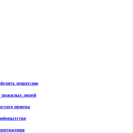
бедить депрессию
у пожилых людей
остого приема
любопытство
 притяжения