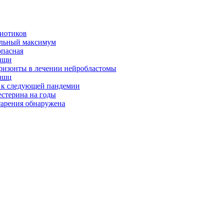
биотиков
альный максимум
опасная
ищи
оризонты в лечении нейробластомы
ышц
я к следующей пандемии
естерина на годы
тарения обнаружена