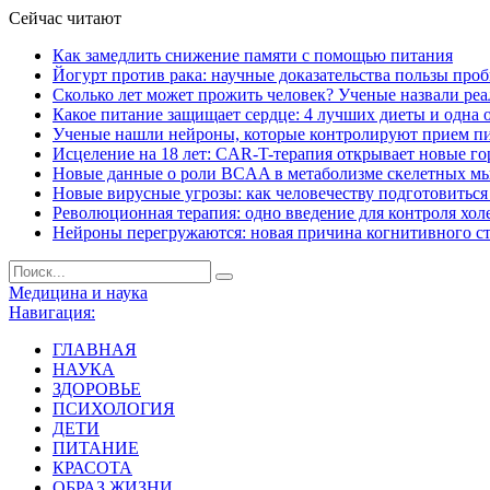
Сейчас читают
Как замедлить снижение памяти с помощью питания
Йогурт против рака: научные доказательства пользы про
Сколько лет может прожить человек? Ученые назвали ре
Какое питание защищает сердце: 4 лучших диеты и одна 
Ученые нашли нейроны, которые контролируют прием п
Исцеление на 18 лет: CAR-T-терапия открывает новые г
Новые данные о роли BCAA в метаболизме скелетных м
Новые вирусные угрозы: как человечеству подготовитьс
Революционная терапия: одно введение для контроля хол
Нейроны перегружаются: новая причина когнитивного с
Медицина и наука
Навигация:
ГЛАВНАЯ
НАУКА
ЗДОРОВЬЕ
ПСИХОЛОГИЯ
ДЕТИ
ПИТАНИЕ
КРАСОТА
ОБРАЗ ЖИЗНИ