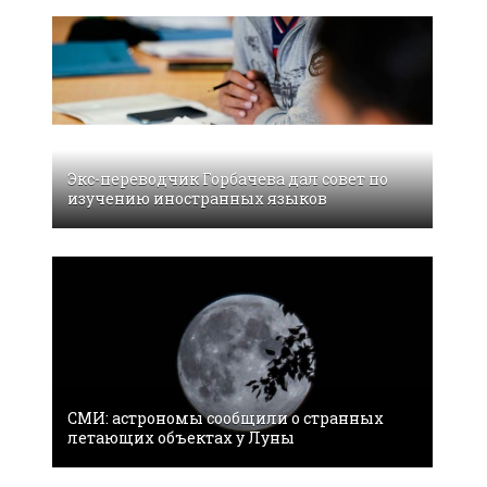
Экс-переводчик Горбачева дал совет по
изучению иностранных языков
СМИ: астрономы сообщили о странных
летающих объектах у Луны