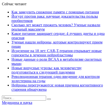
Сейчас читают
Как замедлить снижение памяти с помощью питания
Йогурт против рака: научные доказательства пользы
пробиотиков
Сколько лет может прожить человек? Ученые назвали
реальный максимум
Какое питание защищает сердце: 4 лучших диеты и одна
опасная
Ученые нашли нейроны, которые контролируют прием
пищи
Исцеление на 18 лет: CAR-T-терапия открывает новые
горизонты в лечении нейробластомы
Новые данные о роли BCAA в метаболизме скелетных
мышц
Новые вирусные угрозы: как человечеству
подготовиться к следующей пандемии
Революционная терапия: одно введение для контроля
холестерина на годы
Нейроны перегружаются: новая причина когнитивного
старения обнаружена
Медицина и наука