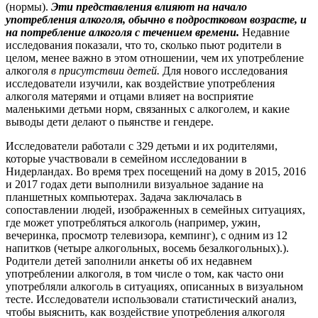
(нормы).
Эти представления влияют на начало
употребления алкоголя, обычно в подростковом возрасте, и
на потребление алкоголя с течением времени.
Недавние
исследования показали, что то, сколько пьют родители в
целом, менее важно в этом отношении, чем их употребление
алкоголя
в присутствии детей.
Для нового исследования
исследователи изучили, как воздействие употребления
алкоголя матерями и отцами влияет на восприятие
маленькими детьми норм, связанных с алкоголем, и какие
выводы дети делают о пьянстве и гендере.
Исследователи работали с 329 детьми и их родителями,
которые участвовали в семейном исследовании в
Нидерландах. Во время трех посещений на дому в 2015, 2016
и 2017 годах дети выполнили визуальное задание на
планшетных компьютерах. Задача заключалась в
сопоставлении людей, изображенных в семейных ситуациях,
где может употребляться алкоголь (например, ужин,
вечеринка, просмотр телевизора, кемпинг), с одним из 12
напитков (четыре алкогольных, восемь безалкогольных).).
Родители детей заполнили анкеты об их недавнем
употреблении алкоголя, в том числе о том, как часто они
употребляли алкоголь в ситуациях, описанных в визуальном
тесте. Исследователи использовали статистический анализ,
чтобы выяснить, как воздействие употребления алкоголя