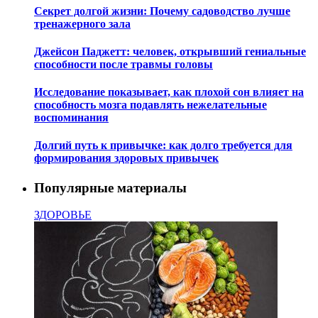
Секрет долгой жизни: Почему садоводство лучше
тренажерного зала
Джейсон Паджетт: человек, открывший гениальные
способности после травмы головы
Исследование показывает, как плохой сон влияет на
способность мозга подавлять нежелательные
воспоминания
Долгий путь к привычке: как долго требуется для
формирования здоровых привычек
Популярные материалы
ЗДОРОВЬЕ