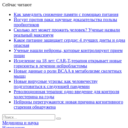
Сейчас читают
Как замедлить снижение памяти с помощью питания
Йогурт против рака: научные доказательства пользы
пробиотиков
Сколько лет может прожить человек? Ученые назвали
реальный максимум
Какое питание защищает сердце: 4 лучших диеты и одна
опасная
Ученые нашли нейроны, которые контролируют прием
пищи
Исцеление на 18 лет: CAR-T-терапия открывает новые
горизонты в лечении нейробластомы
Новые данные о роли BCAA в метаболизме скелетных
мышц
Новые вирусные угрозы: как человечеству
подготовиться к следующей пандемии
Революционная терапия: одно введение для контроля
холестерина на годы
Нейроны перегружаются: новая причина когнитивного
старения обнаружена
Медицина и наука
Навигация: