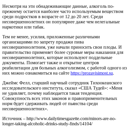
Несмотря на эти обнадеживающие данные, алкоголь по-
прежнему остается наиболее часто используемым веществом
среди подростков в возрасте от 12 до 20 лет. Среди
несовершеннолетних он популярнее даже чем нелегальные
наркотики или табак.
Тем не менее, усилия, приложенные различными
организациями по запрету продажи пива
несовершеннолетним, уже начали приносить свои плоды. И
правительство применяет более суровые меры наказания для
несовершеннолетних, которые используют поддельные
документы. Помогает также и открытие центров
реабилитации для больных алкоголизмом, с работой одного из
них можно ознакомиться на сайте
https://prozavisimost.su
.
Джеймс Фелл, старший научный сотрудник Тихоокеанского
исследовательского института, сказал «США Тудей»: «Меня
не удивляет, почему наблюдается такая тенденция.
Совокупность всех этих законов и правоприменительных
норм будет сдерживать людей от пьянства среди
несовершеннолетних».
Источник – http://www.dailytimesgazette.com/minors-are-no-
longer-taking-alcoholic-drinks-study-finds/14104/