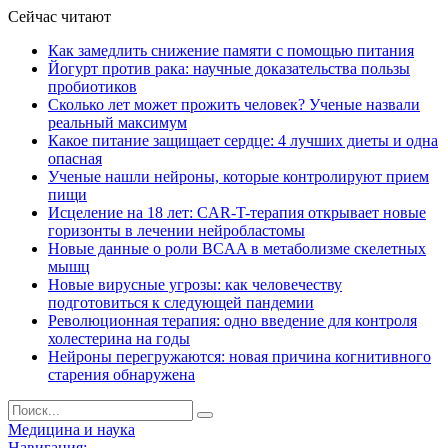
Сейчас читают
Как замедлить снижение памяти с помощью питания
Йогурт против рака: научные доказательства пользы
пробиотиков
Сколько лет может прожить человек? Ученые назвали
реальный максимум
Какое питание защищает сердце: 4 лучших диеты и одна
опасная
Ученые нашли нейроны, которые контролируют прием
пищи
Исцеление на 18 лет: CAR-T-терапия открывает новые
горизонты в лечении нейробластомы
Новые данные о роли BCAA в метаболизме скелетных
мышц
Новые вирусные угрозы: как человечеству
подготовиться к следующей пандемии
Революционная терапия: одно введение для контроля
холестерина на годы
Нейроны перегружаются: новая причина когнитивного
старения обнаружена
Медицина и наука
Навигация: