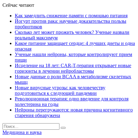
Сейчас читают
Как замедлить снижение памяти с помощью питания
Йогурт против рака: научные доказательства пользы
пробиотиков
Сколько лет может прожить человек? Ученые назвали
реальный максимум
Какое питание защищает сердце: 4 лучших диеты и одна
опасная
Ученые нашли нейроны, которые контролируют прием
пищи
Исцеление на 18 лет: CAR-T-терапия открывает новые
горизонты в лечении нейробластомы
Новые данные о роли BCAA в метаболизме скелетных
мышц
Новые вирусные угрозы: как человечеству
подготовиться к следующей пандемии
Революционная терапия: одно введение для контроля
холестерина на годы
Нейроны перегружаются: новая причина когнитивного
старения обнаружена
Медицина и наука