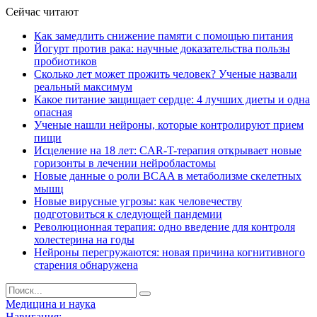
Сейчас читают
Как замедлить снижение памяти с помощью питания
Йогурт против рака: научные доказательства пользы
пробиотиков
Сколько лет может прожить человек? Ученые назвали
реальный максимум
Какое питание защищает сердце: 4 лучших диеты и одна
опасная
Ученые нашли нейроны, которые контролируют прием
пищи
Исцеление на 18 лет: CAR-T-терапия открывает новые
горизонты в лечении нейробластомы
Новые данные о роли BCAA в метаболизме скелетных
мышц
Новые вирусные угрозы: как человечеству
подготовиться к следующей пандемии
Революционная терапия: одно введение для контроля
холестерина на годы
Нейроны перегружаются: новая причина когнитивного
старения обнаружена
Медицина и наука
Навигация: