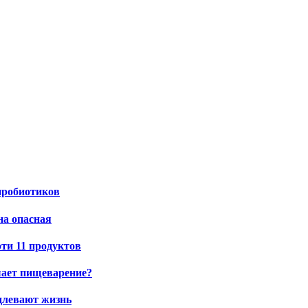
пробиотиков
на опасная
эти 11 продуктов
шает пищеварение?
одлевают жизнь