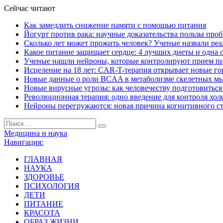
Сейчас читают
Как замедлить снижение памяти с помощью питания
Йогурт против рака: научные доказательства пользы про
Сколько лет может прожить человек? Ученые назвали ре
Какое питание защищает сердце: 4 лучших диеты и одна 
Ученые нашли нейроны, которые контролируют прием п
Исцеление на 18 лет: CAR-T-терапия открывает новые г
Новые данные о роли BCAA в метаболизме скелетных м
Новые вирусные угрозы: как человечеству подготовитьс
Революционная терапия: одно введение для контроля хол
Нейроны перегружаются: новая причина когнитивного с
Медицина и наука
Навигация:
ГЛАВНАЯ
НАУКА
ЗДОРОВЬЕ
ПСИХОЛОГИЯ
ДЕТИ
ПИТАНИЕ
КРАСОТА
ОБРАЗ ЖИЗНИ