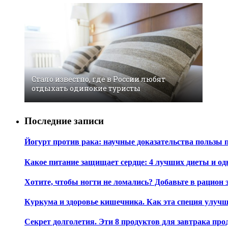
Стало известно, где в России любят
отдыхать одинокие туристы
Последние записи
Йогурт против рака: научные доказательства пользы 
Какое питание защищает сердце: 4 лучших диеты и од
Хотите, чтобы ногти не ломались? Добавьте в рацион 
Куркума и здоровье кишечника. Как эта специя улуч
Секрет долголетия. Эти 8 продуктов для завтрака пр