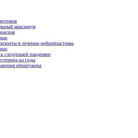
биотиков
альный максимум
опасная
ищи
оризонты в лечении нейробластомы
ышц
я к следующей пандемии
естерина на годы
тарения обнаружена