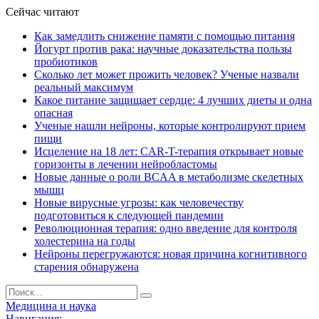
Сейчас читают
Как замедлить снижение памяти с помощью питания
Йогурт против рака: научные доказательства пользы
пробиотиков
Сколько лет может прожить человек? Ученые назвали
реальный максимум
Какое питание защищает сердце: 4 лучших диеты и одна
опасная
Ученые нашли нейроны, которые контролируют прием
пищи
Исцеление на 18 лет: CAR-T-терапия открывает новые
горизонты в лечении нейробластомы
Новые данные о роли BCAA в метаболизме скелетных
мышц
Новые вирусные угрозы: как человечеству
подготовиться к следующей пандемии
Революционная терапия: одно введение для контроля
холестерина на годы
Нейроны перегружаются: новая причина когнитивного
старения обнаружена
Медицина и наука
Навигация: