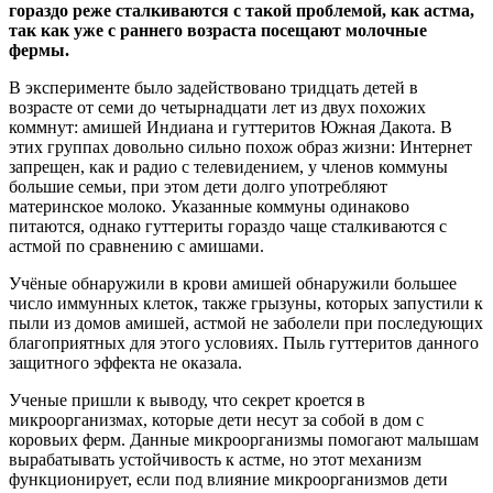
гораздо реже сталкиваются с такой проблемой, как астма,
так как уже с раннего возраста посещают молочные
фермы.
В эксперименте было задействовано тридцать детей в
возрасте от семи до четырнадцати лет из двух похожих
коммнут: амишей Индиана и гуттеритов Южная Дакота. В
этих группах довольно сильно похож образ жизни: Интернет
запрещен, как и радио с телевидением, у членов коммуны
большие семьи, при этом дети долго употребляют
материнское молоко. Указанные коммуны одинаково
питаются, однако гуттериты гораздо чаще сталкиваются с
астмой по сравнению с амишами.
Учёные обнаружили в крови амишей обнаружили большее
число иммунных клеток, также грызуны, которых запустили к
пыли из домов амишей, астмой не заболели при последующих
благоприятных для этого условиях. Пыль гуттеритов данного
защитного эффекта не оказала.
Ученые пришли к выводу, что секрет кроется в
микроорганизмах, которые дети несут за собой в дом с
коровьих ферм. Данные микроорганизмы помогают малышам
вырабатывать устойчивость к астме, но этот механизм
функционирует, если под влияние микроорганизмов дети