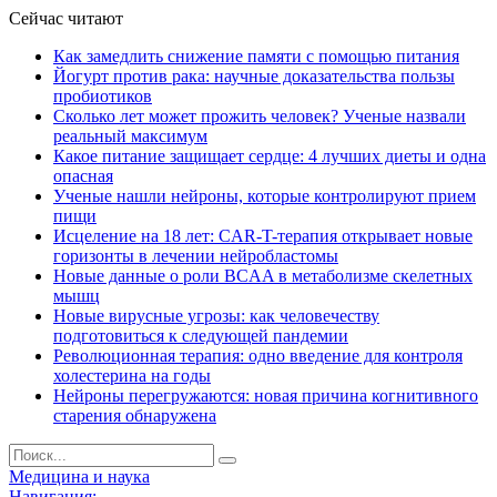
Сейчас читают
Как замедлить снижение памяти с помощью питания
Йогурт против рака: научные доказательства пользы
пробиотиков
Сколько лет может прожить человек? Ученые назвали
реальный максимум
Какое питание защищает сердце: 4 лучших диеты и одна
опасная
Ученые нашли нейроны, которые контролируют прием
пищи
Исцеление на 18 лет: CAR-T-терапия открывает новые
горизонты в лечении нейробластомы
Новые данные о роли BCAA в метаболизме скелетных
мышц
Новые вирусные угрозы: как человечеству
подготовиться к следующей пандемии
Революционная терапия: одно введение для контроля
холестерина на годы
Нейроны перегружаются: новая причина когнитивного
старения обнаружена
Медицина и наука
Навигация: