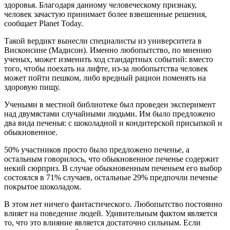
здоровья. Благодаря данному человеческому признаку,
человек зачастую принимает более взвешенные решения,
сообщает Planet Today.
Такой вердикт вынесли специалисты из университета в
Висконсине (Мадисон). Именно любопытство, по мнению
ученых, может изменить ход стандартных событий: вместо
того, чтобы поехать на лифте, из-за любопытства человек
может пойти пешком, либо вредный рацион поменять на
здоровую пищу.
Учеными в местной библиотеке был проведен эксперимент
над двумястами случайными людьми. Им было предложено
два вида печенья: с шоколадной и кондитерской присыпкой и
обыкновенное.
50% участников просто было предложено печенье, а
остальным говорилось, что обыкновенное печенье содержит
некий сюрприз. В случае обыкновенным печеньем его выбор
состоялся в 71% случаев, остальные 29% предпочли печенье
покрытое шоколадом.
В этом нет ничего фантастического. Любопытство постоянно
влияет на поведение людей. Удивительным фактом является
то, что это влияние является достаточно сильным. Если