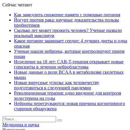
Сейчас читают
Как замедлить снижение памяти с помощью питания
Йогурт против рака: научные доказательства пользы
пробиотиков
Сколько лет может прожить человек? Ученые назвали
реальный максимум
Какое питание защищает сердце: 4 лучших диеты и одна
опасная
Ученые нашли нейроны, которые контролируют прием
пищи
Исцеление на 18 лет: CAR-T-терапия открывает новые
горизонты в лечении нейробластомы
Новые данные о роли BCAA в метаболизме скелетных
мышц
Новые вирусные угрозы: как человечеству
подготовиться к следующей пандемии
Революционная терапия: одно введение для контроля
холестерина на годы
Нейроны перегружаются: новая причина когнитивного
старения обнаружена
Медицина и наука
Навигация: