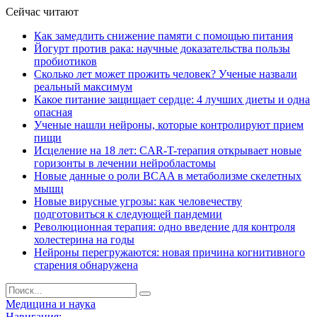
Сейчас читают
Как замедлить снижение памяти с помощью питания
Йогурт против рака: научные доказательства пользы
пробиотиков
Сколько лет может прожить человек? Ученые назвали
реальный максимум
Какое питание защищает сердце: 4 лучших диеты и одна
опасная
Ученые нашли нейроны, которые контролируют прием
пищи
Исцеление на 18 лет: CAR-T-терапия открывает новые
горизонты в лечении нейробластомы
Новые данные о роли BCAA в метаболизме скелетных
мышц
Новые вирусные угрозы: как человечеству
подготовиться к следующей пандемии
Революционная терапия: одно введение для контроля
холестерина на годы
Нейроны перегружаются: новая причина когнитивного
старения обнаружена
Медицина и наука
Навигация: