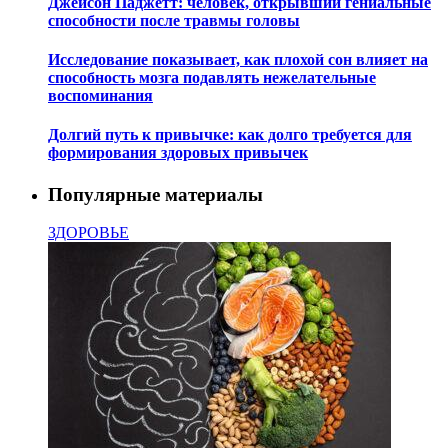
Джейсон Паджетт: человек, открывший гениальные
способности после травмы головы
Исследование показывает, как плохой сон влияет на
способность мозга подавлять нежелательные
воспоминания
Долгий путь к привычке: как долго требуется для
формирования здоровых привычек
Популярные материалы
ЗДОРОВЬЕ