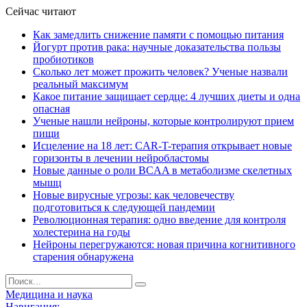
Сейчас читают
Как замедлить снижение памяти с помощью питания
Йогурт против рака: научные доказательства пользы
пробиотиков
Сколько лет может прожить человек? Ученые назвали
реальный максимум
Какое питание защищает сердце: 4 лучших диеты и одна
опасная
Ученые нашли нейроны, которые контролируют прием
пищи
Исцеление на 18 лет: CAR-T-терапия открывает новые
горизонты в лечении нейробластомы
Новые данные о роли BCAA в метаболизме скелетных
мышц
Новые вирусные угрозы: как человечеству
подготовиться к следующей пандемии
Революционная терапия: одно введение для контроля
холестерина на годы
Нейроны перегружаются: новая причина когнитивного
старения обнаружена
Медицина и наука
Навигация: