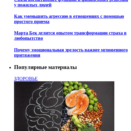
у пожилых людей
Как уменьшить агрессию в отношениях с помощью
простого приема
Марта Бек делится опытом трансформации страха в
любопытство
Почему эмоциональная зрелость важнее мгновенного
притяжения
Популярные материалы
ЗДОРОВЬЕ