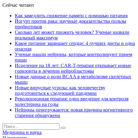
Сейчас читают
Как замедлить снижение памяти с помощью питания
Йогурт против рака: научные доказательства пользы
пробиотиков
Сколько лет может прожить человек? Ученые назвали
реальный максимум
Какое питание защищает сердце: 4 лучших диеты и одна
опасная
Ученые нашли нейроны, которые контролируют прием
пищи
Исцеление на 18 лет: CAR-T-терапия открывает новые
горизонты в лечении нейробластомы
Новые данные о роли BCAA в метаболизме скелетных
мышц
Новые вирусные угрозы: как человечеству
подготовиться к следующей пандемии
Революционная терапия: одно введение для контроля
холестерина на годы
Нейроны перегружаются: новая причина когнитивного
старения обнаружена
Медицина и наука
Навигация: