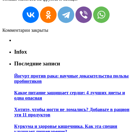
Комментарии закрыты
Infox
Последние записи
Йогурт против рака: научные доказательства пользы
пробиотиков
Какое питание защищает сердце: 4 лучших диеты и
одна опасная
Хотите, чтобы ногти не ломались? Добавьте в рацион
эти 11 продуктов
Куркума и здоровье кишечника. Как эта специя
улучшает пищеварение?