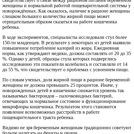
свидетельствует о связи между рационом питания беременной
женщины и нормальной работой пищеварительной системы у
новорождённых
. Как оказалось, наличие в рационе женщины
слишком большого количества жирной пищи может
отрицательным образом сказаться на работе кишечника
ребенка.
В ходе экспериментов, специалисты исследовали стул более
150-ти младенцев. В результате у некоторых из детей выявили
повышенное потребление калорий из жира. Ежедневная
норма, как утверждают медики, должна составлять от 20 до 35
%. Однако у детей, образцы стула которых подверглись
исследованию эти показатели колебались и составляли от 14
до 55 %, что свидетельствует о проблемах с усвоением пищи.
По словам ученых, доля жирной пищи в рационе беременной
женщины не должна превышать 25 процентов. Иначе, у
новорожденных
детей в кишечнике снижается уровень так
называемых бактероидов – палочковидных бактерий,
отвечающих за нормальное состояние и функционирование
микрофлоры кишечника. Результатом этого становится
появление всевозможных расстройств в работе
пищеварительного тракта ребенка.
Видимо не зря беременным женщинам традиционно советуют
больше налегать на фрукты и овощи.