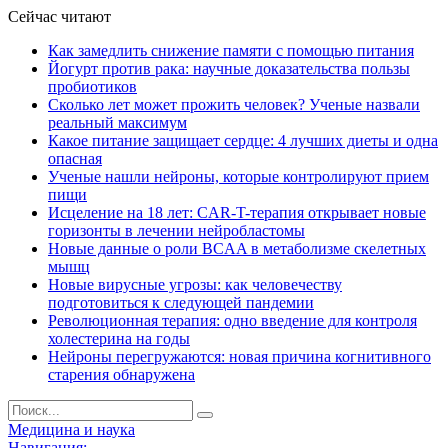
Сейчас читают
Как замедлить снижение памяти с помощью питания
Йогурт против рака: научные доказательства пользы
пробиотиков
Сколько лет может прожить человек? Ученые назвали
реальный максимум
Какое питание защищает сердце: 4 лучших диеты и одна
опасная
Ученые нашли нейроны, которые контролируют прием
пищи
Исцеление на 18 лет: CAR-T-терапия открывает новые
горизонты в лечении нейробластомы
Новые данные о роли BCAA в метаболизме скелетных
мышц
Новые вирусные угрозы: как человечеству
подготовиться к следующей пандемии
Революционная терапия: одно введение для контроля
холестерина на годы
Нейроны перегружаются: новая причина когнитивного
старения обнаружена
Медицина и наука
Навигация: