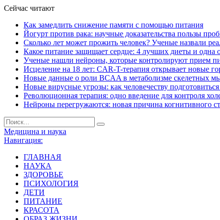
Сейчас читают
Как замедлить снижение памяти с помощью питания
Йогурт против рака: научные доказательства пользы про
Сколько лет может прожить человек? Ученые назвали ре
Какое питание защищает сердце: 4 лучших диеты и одна 
Ученые нашли нейроны, которые контролируют прием п
Исцеление на 18 лет: CAR-T-терапия открывает новые г
Новые данные о роли BCAA в метаболизме скелетных м
Новые вирусные угрозы: как человечеству подготовитьс
Революционная терапия: одно введение для контроля хол
Нейроны перегружаются: новая причина когнитивного с
Медицина и наука
Навигация:
ГЛАВНАЯ
НАУКА
ЗДОРОВЬЕ
ПСИХОЛОГИЯ
ДЕТИ
ПИТАНИЕ
КРАСОТА
ОБРАЗ ЖИЗНИ