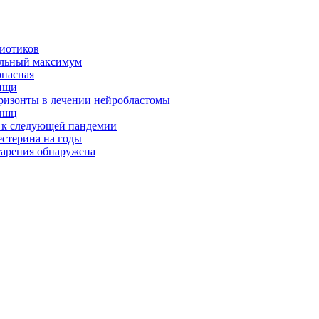
биотиков
альный максимум
опасная
ищи
оризонты в лечении нейробластомы
ышц
я к следующей пандемии
естерина на годы
тарения обнаружена