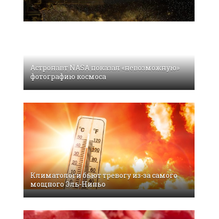
Астронавт NASA показал «невозможную»
фотографию космоса
Климатологи бьют тревогу из-за самого
мощного Эль-Ниньо