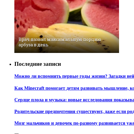
Врач назвал максимальную порцию
арбуза в день
Последние записи
Можно ли вспомнить первые годы жизни? Загадки не
Как Minecraft помогает детям развивать мышление, 
Сердце плода и музыка: новые исследования показы
Родительские предпочтения существуют, даже если ро
Мозг мальчиков и девочек по-разному развивается уж