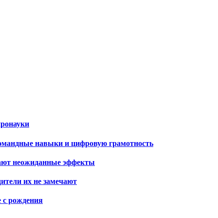
йронауки
командные навыки и цифровую грамотность
вают неожиданные эффекты
дители их не замечают
е с рождения