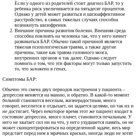
Если у одного из родителей стоит диагноз БАР, то у
ребенка риск увеличивается на пятьдесят процентов.
Однако у детей может развиться и шизоаффективное
расстройство, в самых тяжелых случаях способна
возникнуть шизофрения.
Внешние причины развития болезни. Внешняя среда
способна повлиять на человека так, что у него начнет
развиваться БАР. Обычно такой причиной является
тяжелая психологическая травма, а также другие
причины, такие как травма головного мозга,
внутренних органов и так далее. Однако следует
помнить о том, что эти факторы могут только запустить
то, что заложено в генах.
Симптомы БАР:
Обычно это смена двух периодов настроения у пациента –
депрессия меняется на манию, и обратно. В какой-то момент
больной становится веселым, жизнерадостным, много
говорит, веселится и отдыхает, он задается целями, но так их и
не достигает. Через некоторое время этот же пациент входит в
состояние депрессии, много плачет, становится печальным. У
него не хватает сил ни на что, у него ухудшается память, он не
может сконцентрироваться на определенной задаче, весь мир
предстает перед ним в мрачных красках, иногда люди не хотят