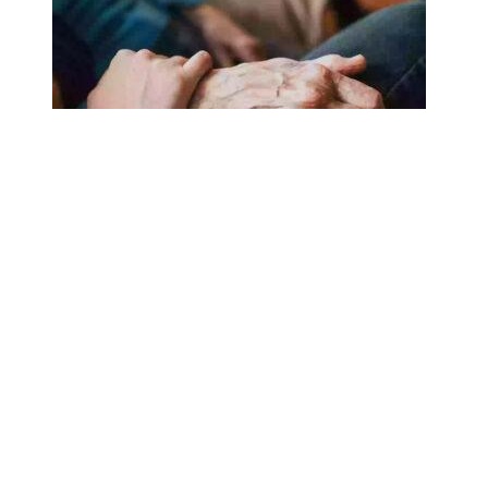
18.02.2025
Сколько лет может прожить
человек? Ученые назвали
реальный максимум
Мы на одноклассниках
О ресурсе
Редакция