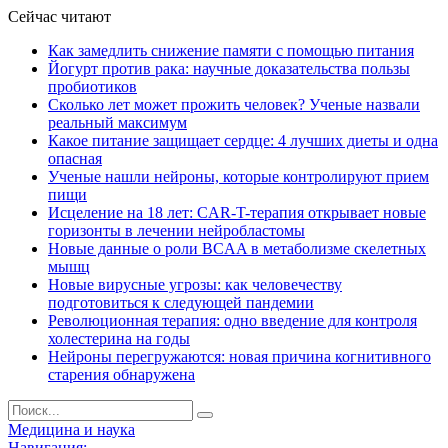
Сейчас читают
Как замедлить снижение памяти с помощью питания
Йогурт против рака: научные доказательства пользы
пробиотиков
Сколько лет может прожить человек? Ученые назвали
реальный максимум
Какое питание защищает сердце: 4 лучших диеты и одна
опасная
Ученые нашли нейроны, которые контролируют прием
пищи
Исцеление на 18 лет: CAR-T-терапия открывает новые
горизонты в лечении нейробластомы
Новые данные о роли BCAA в метаболизме скелетных
мышц
Новые вирусные угрозы: как человечеству
подготовиться к следующей пандемии
Революционная терапия: одно введение для контроля
холестерина на годы
Нейроны перегружаются: новая причина когнитивного
старения обнаружена
Медицина и наука
Навигация: