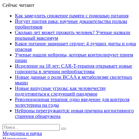
Сейчас читают
Как замедлить снижение памяти с помощью питания
Йогурт против рака: научные доказательства пользы
пробиотиков
Сколько лет может прожить человек? Ученые назвали
реальный максимум
Какое питание защищает сердце: 4 лучших диеты и одна
опасная
Ученые нашли нейроны, которые контролируют прием
пищи
Исцеление на 18 лет: CAR-T-терапия открывает новые
горизонты в лечении нейробластомы
Новые данные о роли BCAA в метаболизме скелетных
мышц
Новые вирусные угрозы: как человечеству
подготовиться к следующей пандемии
Революционная терапия: одно введение для контроля
холестерина на годы
Нейроны перегружаются: новая причина когнитивного
старения обнаружена
Медицина и наука
Навигация: