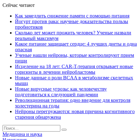
Сейчас читают
Как замедлить снижение памяти с помощью питания
Йогурт против рака: научные доказательства пользы
пробиотиков
Сколько лет может прожить человек? Ученые назвали
реальный максимум
Какое питание защищает сердце: 4 лучших диеты и одна
опасная
Ученые нашли нейроны, которые контролируют прием
пищи
Исцеление на 18 лет: CAR-T-терапия открывает новые
горизонты в лечении нейробластомы
Новые данные о роли BCAA в метаболизме скелетных
мышц
Новые вирусные угрозы: как человечеству
подготовиться к следующей пандемии
Революционная терапия: одно введение для контроля
холестерина на годы
Нейроны перегружаются: новая причина когнитивного
старения обнаружена
Медицина и наука
Навигация: