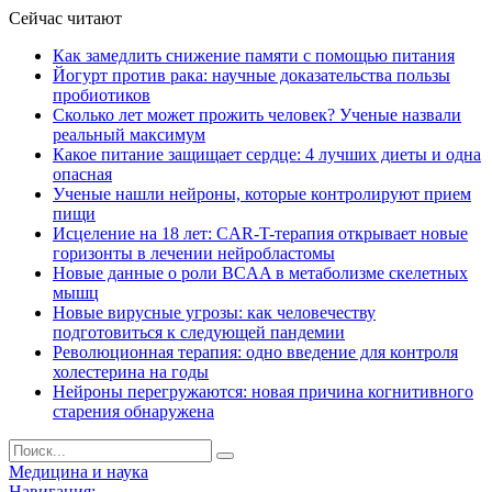
Сейчас читают
Как замедлить снижение памяти с помощью питания
Йогурт против рака: научные доказательства пользы
пробиотиков
Сколько лет может прожить человек? Ученые назвали
реальный максимум
Какое питание защищает сердце: 4 лучших диеты и одна
опасная
Ученые нашли нейроны, которые контролируют прием
пищи
Исцеление на 18 лет: CAR-T-терапия открывает новые
горизонты в лечении нейробластомы
Новые данные о роли BCAA в метаболизме скелетных
мышц
Новые вирусные угрозы: как человечеству
подготовиться к следующей пандемии
Революционная терапия: одно введение для контроля
холестерина на годы
Нейроны перегружаются: новая причина когнитивного
старения обнаружена
Медицина и наука
Навигация: