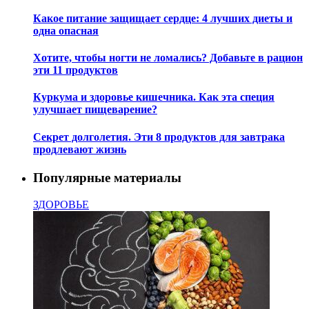
Какое питание защищает сердце: 4 лучших диеты и
одна опасная
Хотите, чтобы ногти не ломались? Добавьте в рацион
эти 11 продуктов
Куркума и здоровье кишечника. Как эта специя
улучшает пищеварение?
Секрет долголетия. Эти 8 продуктов для завтрака
продлевают жизнь
Популярные материалы
ЗДОРОВЬЕ