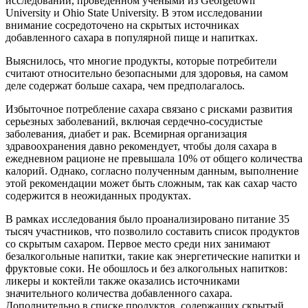
исследовании, проведенном учеными из Georgetown
University и Ohio State University. В этом исследовании
внимание сосредоточено на скрытых источниках
добавленного сахара в популярной пище и напитках.
Выяснилось, что многие продукты, которые потребители
считают относительно безопасными для здоровья, на самом
деле содержат больше сахара, чем предполагалось.
Избыточное потребление сахара связано с рисками развития
серьезных заболеваний, включая сердечно-сосудистые
заболевания, диабет и рак. Всемирная организация
здравоохранения давно рекомендует, чтобы доля сахара в
ежедневном рационе не превышала 10% от общего количества
калорий. Однако, согласно полученным данным, выполнение
этой рекомендации может быть сложным, так как сахар часто
содержится в неожиданных продуктах.
В рамках исследования было проанализировано питание 35
тысяч участников, что позволило составить список продуктов
со скрытым сахаром. Первое место среди них занимают
безалкогольные напитки, такие как энергетические напитки и
фруктовые соки. Не обошлось и без алкогольных напитков:
ликеры и коктейли также оказались источниками
значительного количества добавленного сахара.
Дополнительно в списке продуктов, содержащих скрытый