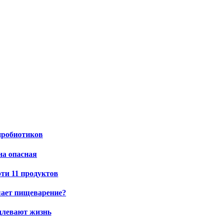
пробиотиков
на опасная
эти 11 продуктов
шает пищеварение?
одлевают жизнь