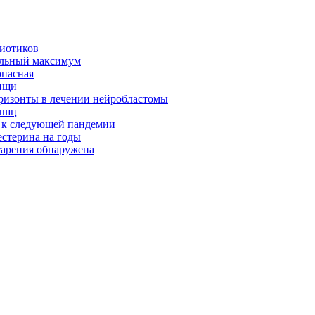
биотиков
альный максимум
опасная
ищи
оризонты в лечении нейробластомы
ышц
я к следующей пандемии
естерина на годы
тарения обнаружена