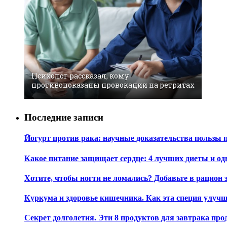
Психолог рассказал, кому
противопоказаны провокации на ретритах
Последние записи
Йогурт против рака: научные доказательства пользы 
Какое питание защищает сердце: 4 лучших диеты и од
Хотите, чтобы ногти не ломались? Добавьте в рацион 
Куркума и здоровье кишечника. Как эта специя улуч
Секрет долголетия. Эти 8 продуктов для завтрака пр