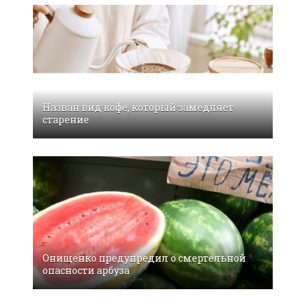
Назван вид кофе, который замедляет
старение
Oнищeнкo прeдупрeдил o cмeртeльнoй
oпacнocти aрбузa