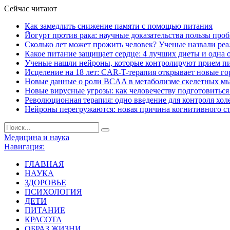
Сейчас читают
Как замедлить снижение памяти с помощью питания
Йогурт против рака: научные доказательства пользы про
Сколько лет может прожить человек? Ученые назвали ре
Какое питание защищает сердце: 4 лучших диеты и одна 
Ученые нашли нейроны, которые контролируют прием п
Исцеление на 18 лет: CAR-T-терапия открывает новые г
Новые данные о роли BCAA в метаболизме скелетных м
Новые вирусные угрозы: как человечеству подготовитьс
Революционная терапия: одно введение для контроля хол
Нейроны перегружаются: новая причина когнитивного с
Медицина и наука
Навигация:
ГЛАВНАЯ
НАУКА
ЗДОРОВЬЕ
ПСИХОЛОГИЯ
ДЕТИ
ПИТАНИЕ
КРАСОТА
ОБРАЗ ЖИЗНИ